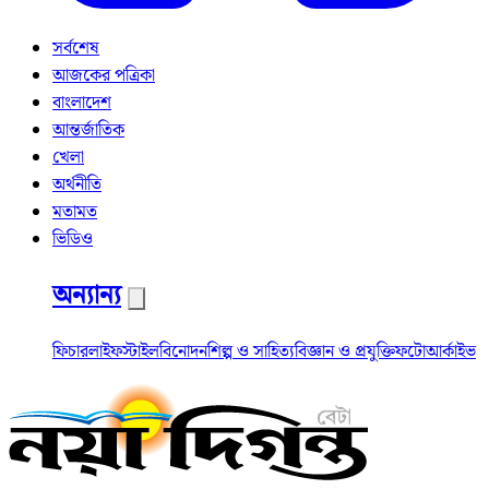
সর্বশেষ
আজকের পত্রিকা
বাংলাদেশ
আন্তর্জাতিক
খেলা
অর্থনীতি
মতামত
ভিডিও
অন্যান্য
ফিচার
লাইফস্টাইল
বিনোদন
শিল্প ও সাহিত্য
বিজ্ঞান ও প্রযুক্তি
ফটো
আর্কাইভ