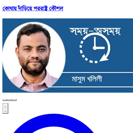
কোথায় দাঁড়িয়ে পররাষ্ট্র কৌশল