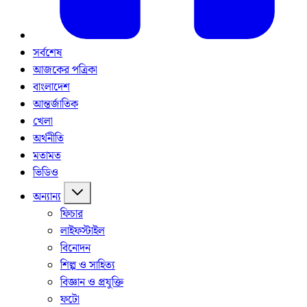
সর্বশেষ
আজকের পত্রিকা
বাংলাদেশ
আন্তর্জাতিক
খেলা
অর্থনীতি
মতামত
ভিডিও
অন্যান্য
ফিচার
লাইফস্টাইল
বিনোদন
শিল্প ও সাহিত্য
বিজ্ঞান ও প্রযুক্তি
ফটো