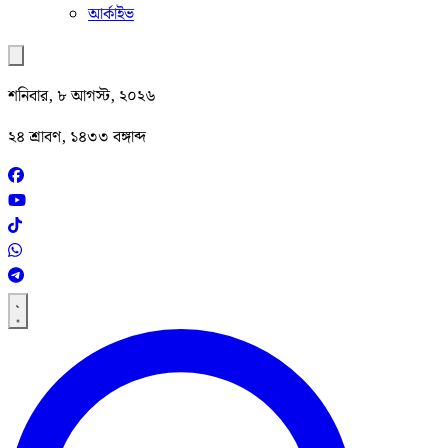
আর্কাইভ
শনিবার, ৮ আগস্ট, ২০২৬
২৪ শ্রাবণ, ১৪৩৩ বঙ্গাব্দ