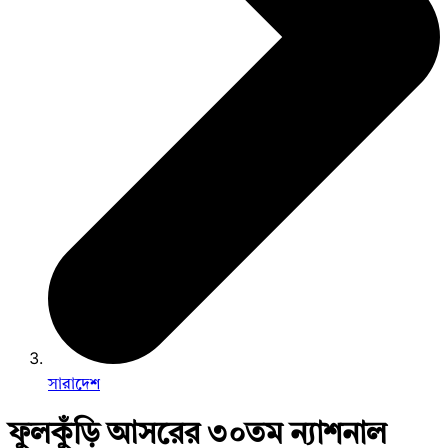
সারাদেশ
ফুলকুঁড়ি আসরের ৩০তম ন্যাশনাল