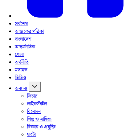
সর্বশেষ
আজকের পত্রিকা
বাংলাদেশ
আন্তর্জাতিক
খেলা
অর্থনীতি
মতামত
ভিডিও
অন্যান্য
ফিচার
লাইফস্টাইল
বিনোদন
শিল্প ও সাহিত্য
বিজ্ঞান ও প্রযুক্তি
ফটো