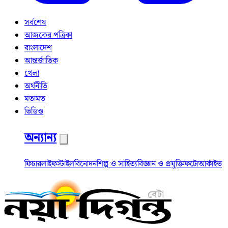
সর্বশেষ
আজকের পত্রিকা
বাংলাদেশ
আন্তর্জাতিক
খেলা
অর্থনীতি
মতামত
ভিডিও
অন্যান্য
ফিচার
লাইফস্টাইল
বিনোদন
শিল্প ও সাহিত্য
বিজ্ঞান ও প্রযুক্তি
ফটো
আর্কাইভ