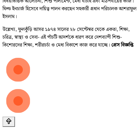
বিষয়ভিত্তিক আলোচনা, শিশু পার্লামেন্ট, মেধা যাচাই এবং মাঠপর্যায়ের কাজ।
ফিল্ড ইনচার্জ হিসেবে দায়িত্ব পালন করছেন সহকারী প্রধান পরিচালক আশরাফুল
ইসলাম।
উল্লেখ্য, ফুলকুঁড়ি আসর ১৯৭৪ সালের ২৮ সেপ্টেম্বর থেকে একতা, শিক্ষা,
চরিত্র, স্বাস্থ্য ও সেবা- এই পাঁচটি আদর্শকে ধারণ করে দেশব্যাপী শিশু-
কিশোরদের শিক্ষা, শরীরচর্চা ও মেধা বিকাশে কাজ করে যাচ্ছে।
প্রেস বিজ্ঞপ্তি