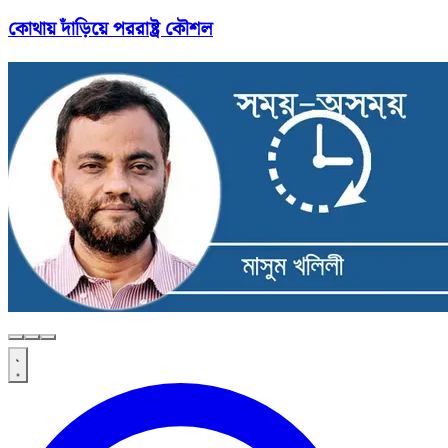
কোথায় দাঁড়িয়ে পররাষ্ট্র কৌশল