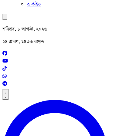
আর্কাইভ
শনিবার, ৮ আগস্ট, ২০২৬
২৪ শ্রাবণ, ১৪৩৩ বঙ্গাব্দ