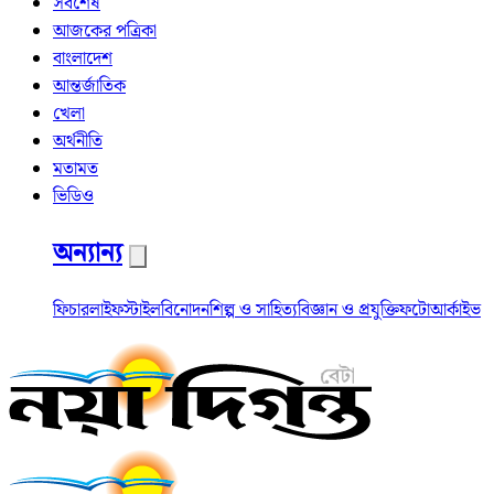
সর্বশেষ
আজকের পত্রিকা
বাংলাদেশ
আন্তর্জাতিক
খেলা
অর্থনীতি
মতামত
ভিডিও
অন্যান্য
ফিচার
লাইফস্টাইল
বিনোদন
শিল্প ও সাহিত্য
বিজ্ঞান ও প্রযুক্তি
ফটো
আর্কাইভ