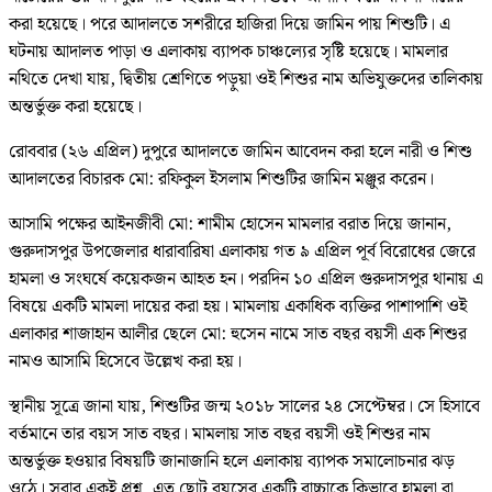
করা হয়েছে। পরে আদালতে সশরীরে হাজিরা দিয়ে জামিন পায় শিশুটি। এ
ঘটনায় আদালত পাড়া ও এলাকায় ব্যাপক চাঞ্চল্যের সৃষ্টি হয়েছে। মামলার
নথিতে দেখা যায়, দ্বিতীয় শ্রেণিতে পড়ুয়া ওই শিশুর নাম অভিযুক্তদের তালিকায়
অন্তর্ভুক্ত করা হয়েছে।
রোববার (২৬ এপ্রিল) দুপুরে আদালতে জামিন আবেদন করা হলে নারী ও শিশু
আদালতের বিচারক মো: রফিকুল ইসলাম শিশুটির জামিন মঞ্জুর করেন।
আসামি পক্ষের আইনজীবী মো: শামীম হোসেন মামলার বরাত দিয়ে জানান,
গুরুদাসপুর উপজেলার ধারাবারিষা এলাকায় গত ৯ এপ্রিল পূর্ব বিরোধের জেরে
হামলা ও সংঘর্ষে কয়েকজন আহত হন। পরদিন ১০ এপ্রিল গুরুদাসপুর থানায় এ
বিষয়ে একটি মামলা দায়ের করা হয়। মামলায় একাধিক ব্যক্তির পাশাপাশি ওই
এলাকার শাজাহান আলীর ছেলে মো: হুসেন নামে সাত বছর বয়সী এক শিশুর
নামও আসামি হিসেবে উল্লেখ করা হয়।
স্থানীয় সূত্রে জানা যায়, শিশুটির জন্ম ২০১৮ সালের ২৪ সেপ্টেম্বর। সে হিসাবে
বর্তমানে তার বয়স সাত বছর। মামলায় সাত বছর বয়সী ওই শিশুর নাম
অন্তর্ভুক্ত হওয়ার বিষয়টি জানাজানি হলে এলাকায় ব্যাপক সমালোচনার ঝড়
ওঠে। সবার একই প্রশ্ন, এত ছোট বয়সের একটি বাচ্চাকে কিভাবে হামলা বা