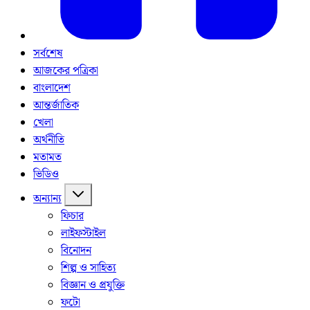
সর্বশেষ
আজকের পত্রিকা
বাংলাদেশ
আন্তর্জাতিক
খেলা
অর্থনীতি
মতামত
ভিডিও
অন্যান্য
ফিচার
লাইফস্টাইল
বিনোদন
শিল্প ও সাহিত্য
বিজ্ঞান ও প্রযুক্তি
ফটো