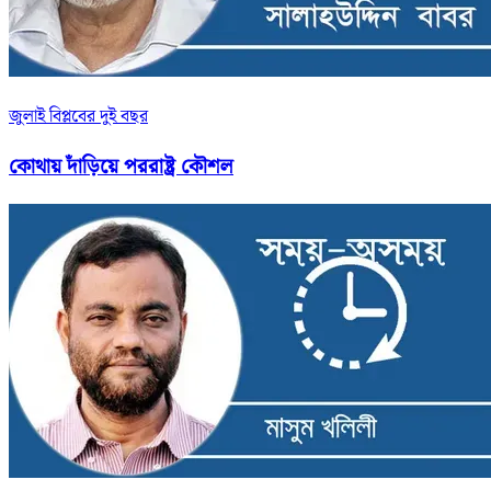
জুলাই বিপ্লবের দুই বছর
কোথায় দাঁড়িয়ে পররাষ্ট্র কৌশল