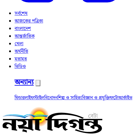
সর্বশেষ
আজকের পত্রিকা
বাংলাদেশ
আন্তর্জাতিক
খেলা
অর্থনীতি
মতামত
ভিডিও
অন্যান্য
ফিচার
লাইফস্টাইল
বিনোদন
শিল্প ও সাহিত্য
বিজ্ঞান ও প্রযুক্তি
ফটো
আর্কাইভ