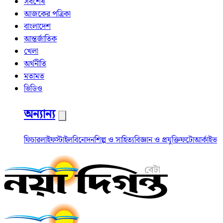
সর্বশেষ
আজকের পত্রিকা
বাংলাদেশ
আন্তর্জাতিক
খেলা
অর্থনীতি
মতামত
ভিডিও
অন্যান্য
ফিচার
লাইফস্টাইল
বিনোদন
শিল্প ও সাহিত্য
বিজ্ঞান ও প্রযুক্তি
ফটো
আর্কাইভ