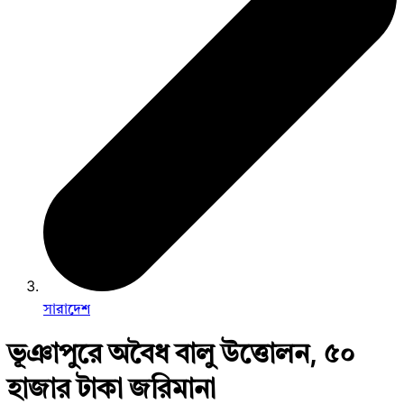
সারাদেশ
ভূঞাপুরে অবৈধ বালু উত্তোলন, ৫০
হাজার টাকা জরিমানা