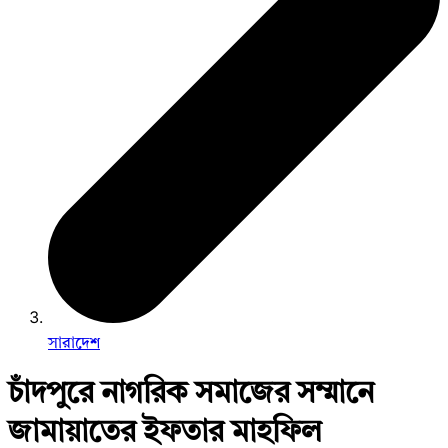
সারাদেশ
চাঁদপুরে নাগরিক সমাজের সম্মানে
জামায়াতের ইফতার মাহফিল