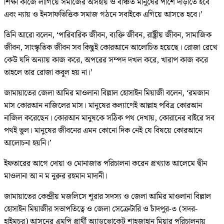
শিক্ষা কাজে লাগিয়ে সমাজের অসহায় ও বঞ্চিত মানুষের পাশে দাঁড়াতে হবে
এবং ন্যায় ও ইনসাফভিত্তিক সমাজ গঠনে সবাইকে এগিয়ে আসতে হবে।’
তিনি আরো বলেন, ‘পারিবারিক জীবন, ব্যক্তি জীবন, রাষ্ট্রীয় জীবন, সামাজিক
জীবন, সাংস্কৃতিক জীবন সব কিছুই কোরআনে আলোচিত হয়েছে। রোজা রেখে
কেউ যদি অন্যায় কাজ করে, অপরের সম্পদ দখল করে, খারাপ কাজ করে
তাহলে তার রোজা কবুল হয় না।’
জামায়াতের জেলা আমির মাওলানা বিল্লাল হোসাইন মিয়াজী বলেন, ‘রমজান
মাস কোরআন নাজিলের মাস। মানুষের কল্যাণেই আল্লাহ পবিত্র কোরআন
নাজিল করেছেন। কোরআন মানুষকে সঠিক পথ দেখায়, কোরানের বাইরে সব
পথই ভুল। মানুষের জীবনের এমন কোনো দিক নেই যে বিষয়ে কোরআনে
আলোচনা হয়নি।’
ইফতারের আগে দোয়া ও মোনাজাত পরিচালনা করেন প্রখ্যাত আলেমে দ্বীন
মাওলানা আ ন ম নুরুর রহমান মাদানী।
জামায়াতের কেন্দ্রীয় মজলিসে শূরার সদস্য ও জেলা আমির মাওলানা বিল্লাল
হোসাইন মিয়াজীর সভাপতিত্বে ও জেলা সেক্রেটারি ও চাঁদপুর-৩ (সদর-
হাইমচর) আসনের এমপি প্রার্থী অ্যাডভোকেট শাহজাহান মিয়ার পরিচালনায়