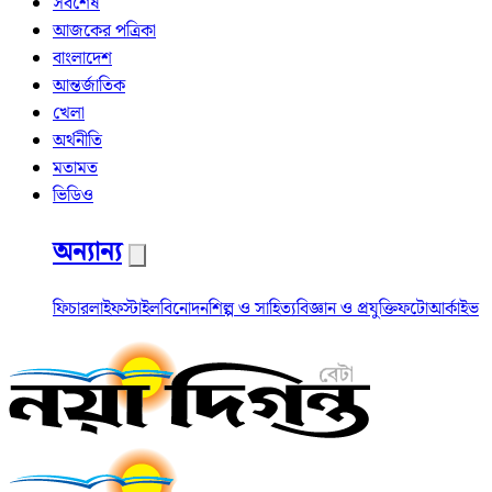
সর্বশেষ
আজকের পত্রিকা
বাংলাদেশ
আন্তর্জাতিক
খেলা
অর্থনীতি
মতামত
ভিডিও
অন্যান্য
ফিচার
লাইফস্টাইল
বিনোদন
শিল্প ও সাহিত্য
বিজ্ঞান ও প্রযুক্তি
ফটো
আর্কাইভ