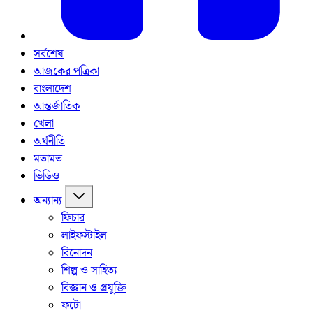
সর্বশেষ
আজকের পত্রিকা
বাংলাদেশ
আন্তর্জাতিক
খেলা
অর্থনীতি
মতামত
ভিডিও
অন্যান্য
ফিচার
লাইফস্টাইল
বিনোদন
শিল্প ও সাহিত্য
বিজ্ঞান ও প্রযুক্তি
ফটো