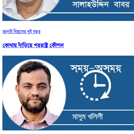
জুলাই বিপ্লবের দুই বছর
কোথায় দাঁড়িয়ে পররাষ্ট্র কৌশল