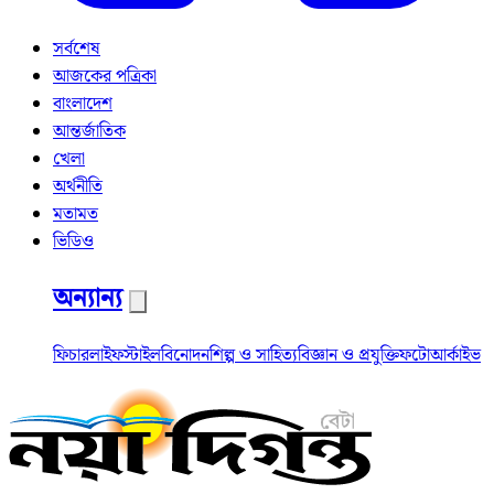
সর্বশেষ
আজকের পত্রিকা
বাংলাদেশ
আন্তর্জাতিক
খেলা
অর্থনীতি
মতামত
ভিডিও
অন্যান্য
ফিচার
লাইফস্টাইল
বিনোদন
শিল্প ও সাহিত্য
বিজ্ঞান ও প্রযুক্তি
ফটো
আর্কাইভ