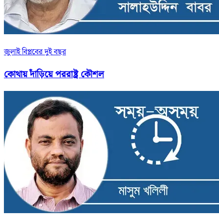
জুলাই বিপ্লবের দুই বছর
কোথায় দাঁড়িয়ে পররাষ্ট্র কৌশল