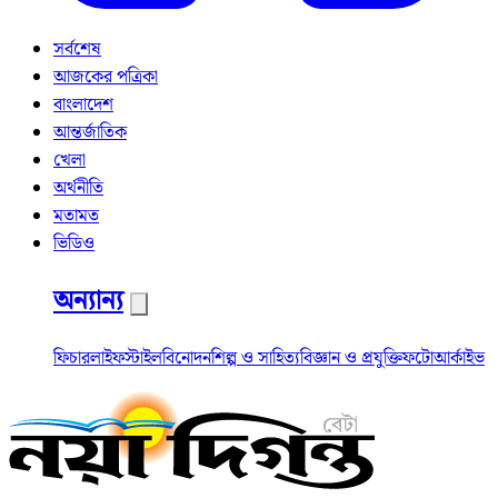
সর্বশেষ
আজকের পত্রিকা
বাংলাদেশ
আন্তর্জাতিক
খেলা
অর্থনীতি
মতামত
ভিডিও
অন্যান্য
ফিচার
লাইফস্টাইল
বিনোদন
শিল্প ও সাহিত্য
বিজ্ঞান ও প্রযুক্তি
ফটো
আর্কাইভ