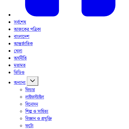
সর্বশেষ
আজকের পত্রিকা
বাংলাদেশ
আন্তর্জাতিক
খেলা
অর্থনীতি
মতামত
ভিডিও
অন্যান্য
ফিচার
লাইফস্টাইল
বিনোদন
শিল্প ও সাহিত্য
বিজ্ঞান ও প্রযুক্তি
ফটো