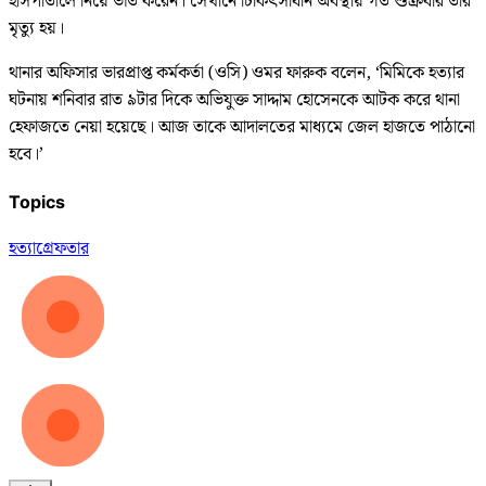
হাসপাতালে নিয়ে ভর্তি করেন। সেখানে চিকিৎসাধীন অবস্থায় গত শুক্রবার তার
মৃত্যু হয়।
থানার অফিসার ভারপ্রাপ্ত কর্মকর্তা (ওসি) ওমর ফারুক বলেন, ‘মিমিকে হত্যার
ঘটনায় শনিবার রাত ৯টার দিকে অভিযুক্ত সাদ্দাম হোসেনকে আটক করে থানা
হেফাজতে নেয়া হয়েছে। আজ তাকে আদালতের মাধ্যমে জেল হাজতে পাঠানো
হবে।’
Topics
হত্যা
গ্রেফতার