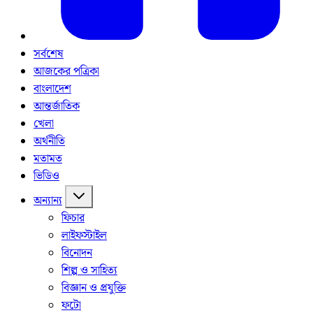
সর্বশেষ
আজকের পত্রিকা
বাংলাদেশ
আন্তর্জাতিক
খেলা
অর্থনীতি
মতামত
ভিডিও
অন্যান্য
ফিচার
লাইফস্টাইল
বিনোদন
শিল্প ও সাহিত্য
বিজ্ঞান ও প্রযুক্তি
ফটো