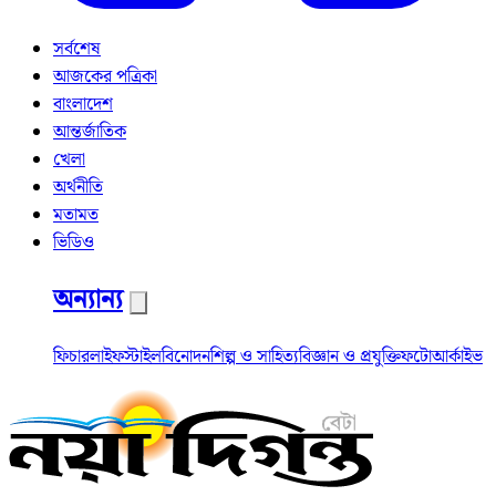
সর্বশেষ
আজকের পত্রিকা
বাংলাদেশ
আন্তর্জাতিক
খেলা
অর্থনীতি
মতামত
ভিডিও
অন্যান্য
ফিচার
লাইফস্টাইল
বিনোদন
শিল্প ও সাহিত্য
বিজ্ঞান ও প্রযুক্তি
ফটো
আর্কাইভ