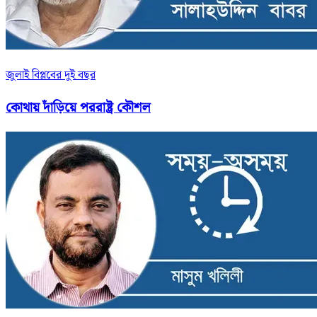
জুলাই বিপ্লবের দুই বছর
কোথায় দাঁড়িয়ে পররাষ্ট্র কৌশল