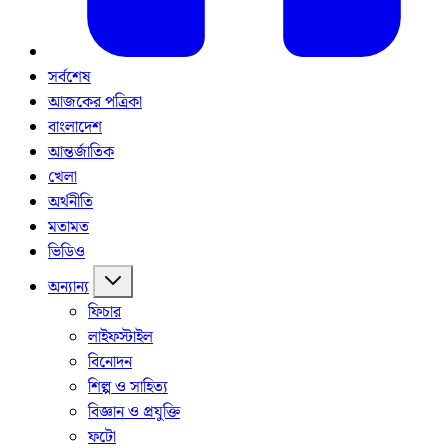
সর্বশেষ
আজকের পত্রিকা
বাংলাদেশ
আন্তর্জাতিক
খেলা
অর্থনীতি
মতামত
ভিডিও
অন্যান্য
ফিচার
লাইফস্টাইল
বিনোদন
শিল্প ও সাহিত্য
বিজ্ঞান ও প্রযুক্তি
ফটো