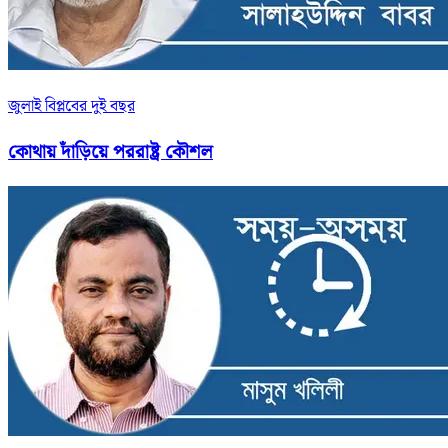
জুলাই বিপ্লবের দুই বছর
কোথায় দাঁড়িয়ে পররাষ্ট্র কৌশল