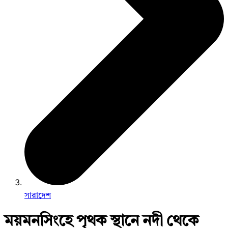
সারাদেশ
ময়মনসিংহে পৃথক স্থানে নদী থেকে