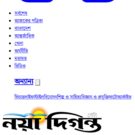
সর্বশেষ
আজকের পত্রিকা
বাংলাদেশ
আন্তর্জাতিক
খেলা
অর্থনীতি
মতামত
ভিডিও
অন্যান্য
ফিচার
লাইফস্টাইল
বিনোদন
শিল্প ও সাহিত্য
বিজ্ঞান ও প্রযুক্তি
ফটো
আর্কাইভ