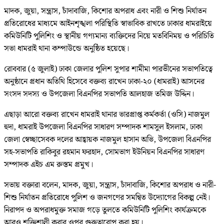
মাদক, জুয়া, সন্ত্রাস, চাঁদাবাজি, কিশোর অপরাধ এবং নারী ও শিশু নির্যাতন
প্রতিরোধের মাধ্যমে আইনশৃঙ্খলা পরিস্থিতি স্বাভাবিক রাখতে ঢাকার ধামরাইয়ে
কমিউনিটি পুলিশিং ও স্থানীয় গণ্যমান্য ব্যক্তিদের নিয়ে মতবিনিময় ও পরিচিতি
সভা ধামরাই থানা কম্পাউন্ডে অনুষ্ঠিত হয়েছে।
রোববার (৫ জুলাই) ঢাকা জেলার পুলিশ সুপার শামীমা পারভীনের সভাপতিত্বে
অনুষ্ঠানে প্রধান অতিথি হিসেবে বক্তব্য রাখেন ঢাকা-২০ (ধামরাই) আসনের
সংসদ সদস্য ও উপজেলা বিএনপির সভাপতি আলহাজ তমিজ উদ্দিন।
এছাড়া আরো বক্তব্য রাখেন ধামরাই থানার ভারপ্রাপ্ত কর্মকর্তা (ওসি) নাজমুল
হুদা, ধামরাই উপজেলা বিএনপির সাধারণ সম্পাদক শামসুল ইসলাম, ঢাকা
জেলা স্বেচ্ছাসেবক দলের আহ্বায়ক নাজমুল হাসান অভি, উপজেলা বিএনপির
সহ-সভাপতি রাকিবুর রহমান ফরহাদ, সোমভাগ ইউনিয়ন বিএনপির সাধারণ
সম্পাদক এইচ এম রুস্তম প্রমুখ।
সভায় বক্তারা বলেন, মাদক, জুয়া, সন্ত্রাস, চাঁদাবাজি, কিশোর অপরাধ ও নারী-
শিশু নির্যাতন প্রতিরোধে পুলিশ ও জনগণের সমন্বিত উদ্যোগের বিকল্প নেই।
নিরাপদ ও অপরাধমুক্ত সমাজ গড়ে তুলতে কমিউনিটি পুলিশিং কার্যক্রমকে
আরও শক্তিশালী করার ওপর গুরুত্বারোপ করা হয়।