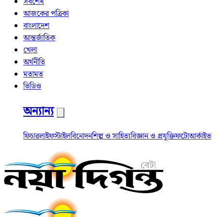
সর্বশেষ
আজকের পত্রিকা
বাংলাদেশ
আন্তর্জাতিক
খেলা
অর্থনীতি
মতামত
ভিডিও
অন্যান্য
ফিচার
লাইফস্টাইল
বিনোদন
শিল্প ও সাহিত্য
বিজ্ঞান ও প্রযুক্তি
ফটো
আর্কাইভ