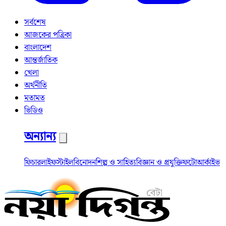
সর্বশেষ
আজকের পত্রিকা
বাংলাদেশ
আন্তর্জাতিক
খেলা
অর্থনীতি
মতামত
ভিডিও
অন্যান্য
ফিচার
লাইফস্টাইল
বিনোদন
শিল্প ও সাহিত্য
বিজ্ঞান ও প্রযুক্তি
ফটো
আর্কাইভ