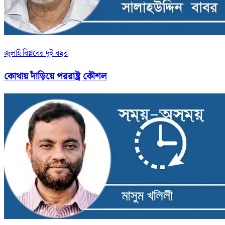
জুলাই বিপ্লবের দুই বছর
কোথায় দাঁড়িয়ে পররাষ্ট্র কৌশল