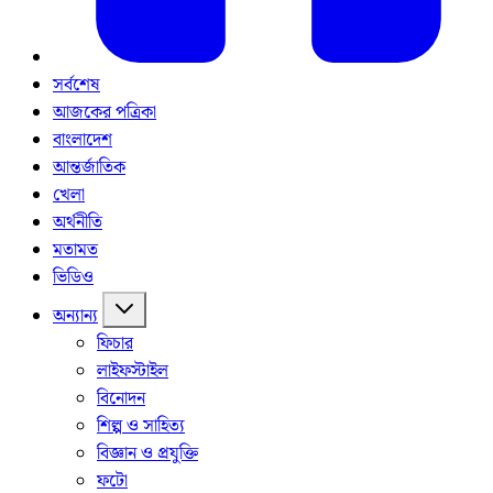
সর্বশেষ
আজকের পত্রিকা
বাংলাদেশ
আন্তর্জাতিক
খেলা
অর্থনীতি
মতামত
ভিডিও
অন্যান্য
ফিচার
লাইফস্টাইল
বিনোদন
শিল্প ও সাহিত্য
বিজ্ঞান ও প্রযুক্তি
ফটো