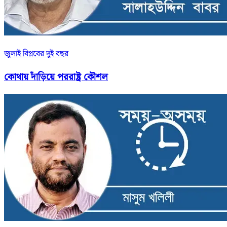
জুলাই বিপ্লবের দুই বছর
কোথায় দাঁড়িয়ে পররাষ্ট্র কৌশল