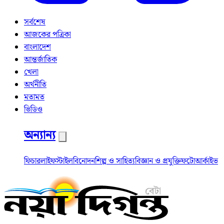
সর্বশেষ
আজকের পত্রিকা
বাংলাদেশ
আন্তর্জাতিক
খেলা
অর্থনীতি
মতামত
ভিডিও
অন্যান্য
ফিচার
লাইফস্টাইল
বিনোদন
শিল্প ও সাহিত্য
বিজ্ঞান ও প্রযুক্তি
ফটো
আর্কাইভ