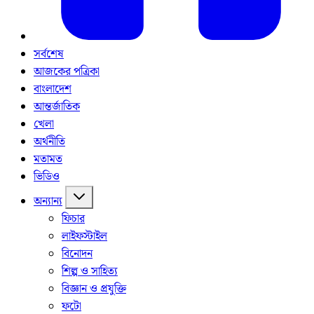
সর্বশেষ
আজকের পত্রিকা
বাংলাদেশ
আন্তর্জাতিক
খেলা
অর্থনীতি
মতামত
ভিডিও
অন্যান্য
ফিচার
লাইফস্টাইল
বিনোদন
শিল্প ও সাহিত্য
বিজ্ঞান ও প্রযুক্তি
ফটো