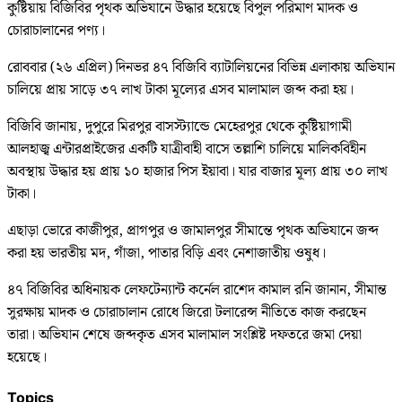
কুষ্টিয়ায় বিজিবির পৃথক অভিযানে উদ্ধার হয়েছে বিপুল পরিমাণ মাদক ও
চোরাচালানের পণ্য।
রোববার (২৬ এপ্রিল) দিনভর ৪৭ বিজিবি ব্যাটালিয়নের বিভিন্ন এলাকায় অভিযান
চালিয়ে প্রায় সাড়ে ৩৭ লাখ টাকা মূল্যের এসব মালামাল জব্দ করা হয়।
বিজিবি জানায়, দুপুরে মিরপুর বাসস্ট্যান্ডে মেহেরপুর থেকে কুষ্টিয়াগামী
আলহাজ্ব এন্টারপ্রাইজের একটি যাত্রীবাহী বাসে তল্লাশি চালিয়ে মালিকবিহীন
অবস্থায় উদ্ধার হয় প্রায় ১০ হাজার পিস ইয়াবা। যার বাজার মূল্য প্রায় ৩০ লাখ
টাকা।
এছাড়া ভোরে কাজীপুর, প্রাগপুর ও জামালপুর সীমান্তে পৃথক অভিযানে জব্দ
করা হয় ভারতীয় মদ, গাঁজা, পাতার বিড়ি এবং নেশাজাতীয় ওষুধ।
৪৭ বিজিবির অধিনায়ক লেফটেন্যান্ট কর্নেল রাশেদ কামাল রনি জানান, সীমান্ত
সুরক্ষায় মাদক ও চোরাচালান রোধে জিরো টলারেন্স নীতিতে কাজ করছেন
তারা। অভিযান শেষে জব্দকৃত এসব মালামাল সংশ্লিষ্ট দফতরে জমা দেয়া
হয়েছে।
Topics