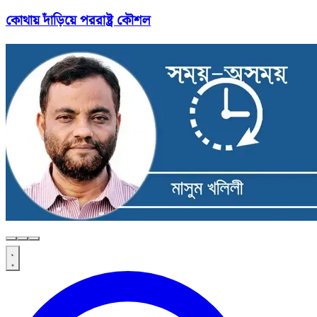
কোথায় দাঁড়িয়ে পররাষ্ট্র কৌশল