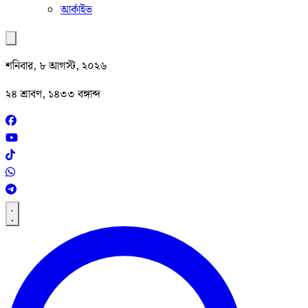
আর্কাইভ
শনিবার, ৮ আগস্ট, ২০২৬
২৪ শ্রাবণ, ১৪৩৩ বঙ্গাব্দ