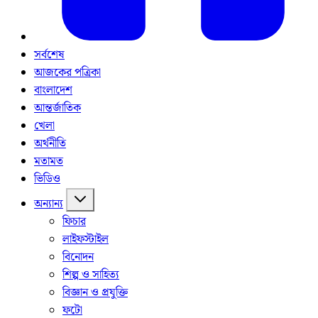
সর্বশেষ
আজকের পত্রিকা
বাংলাদেশ
আন্তর্জাতিক
খেলা
অর্থনীতি
মতামত
ভিডিও
অন্যান্য
ফিচার
লাইফস্টাইল
বিনোদন
শিল্প ও সাহিত্য
বিজ্ঞান ও প্রযুক্তি
ফটো