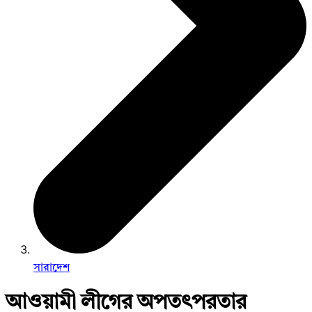
সারাদেশ
আওয়ামী লীগের অপতৎপরতার