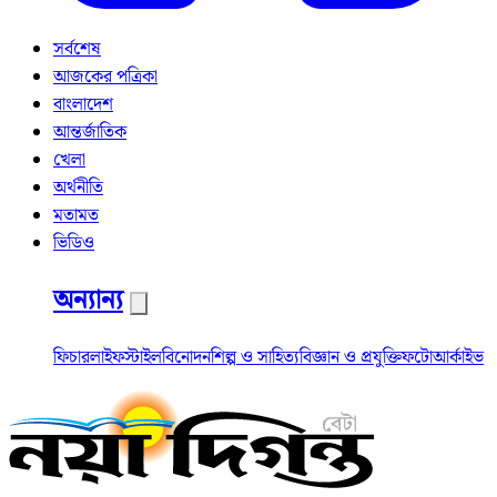
সর্বশেষ
আজকের পত্রিকা
বাংলাদেশ
আন্তর্জাতিক
খেলা
অর্থনীতি
মতামত
ভিডিও
অন্যান্য
ফিচার
লাইফস্টাইল
বিনোদন
শিল্প ও সাহিত্য
বিজ্ঞান ও প্রযুক্তি
ফটো
আর্কাইভ