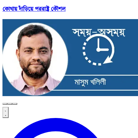
কোথায় দাঁড়িয়ে পররাষ্ট্র কৌশল