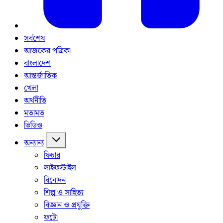
সর্বশেষ
আজকের পত্রিকা
বাংলাদেশ
আন্তর্জাতিক
খেলা
অর্থনীতি
মতামত
ভিডিও
অন্যান্য
ফিচার
লাইফস্টাইল
বিনোদন
শিল্প ও সাহিত্য
বিজ্ঞান ও প্রযুক্তি
ফটো