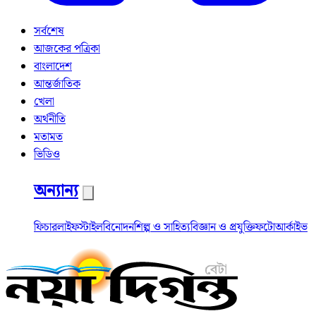
সর্বশেষ
আজকের পত্রিকা
বাংলাদেশ
আন্তর্জাতিক
খেলা
অর্থনীতি
মতামত
ভিডিও
অন্যান্য
ফিচার
লাইফস্টাইল
বিনোদন
শিল্প ও সাহিত্য
বিজ্ঞান ও প্রযুক্তি
ফটো
আর্কাইভ