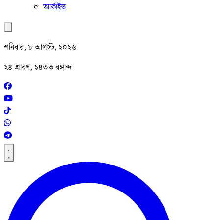
আর্কাইভ
শনিবার, ৮ আগস্ট, ২০২৬
২৪ শ্রাবণ, ১৪৩৩ বঙ্গাব্দ