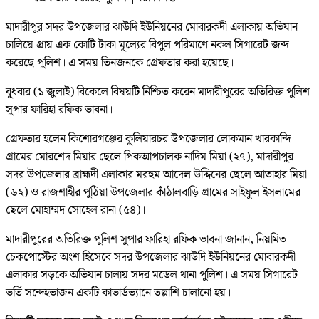
মাদারীপুর সদর উপজেলার ঝাউদি ইউনিয়নের মোবারকদী এলাকায় অভিযান
চালিয়ে প্রায় এক কোটি টাকা মূল্যের বিপুল পরিমাণে নকল সিগারেট জব্দ
করেছে পুলিশ। এ সময় তিনজনকে গ্রেফতার করা হয়েছে।
বুধবার (১ জুলাই) বিকেলে বিষয়টি নিশ্চিত করেন মাদারীপুরের অতিরিক্ত পুলিশ
সুপার ফারিহা রফিক ভাবনা।
গ্রেফতার হলেন কিশোরগঞ্জের কুলিয়ারচর উপজেলার লোকমান খারকান্দি
গ্রামের মোরশেদ মিয়ার ছেলে পিকআপচালক নাদিম মিয়া (২৭), মাদারীপুর
সদর উপজেলার ব্রাহ্মদী এলাকার মরহুম আদেল উদ্দিনের ছেলে আতাহার মিয়া
(৬২) ও রাজশাহীর পুঠিয়া উপজেলার কাঁঠালবাড়ি গ্রামের সাইফুল ইসলামের
ছেলে মোহাম্মদ সোহেল রানা (৫৪)।
মাদারীপুরের অতিরিক্ত পুলিশ সুপার ফারিহা রফিক ভাবনা জানান, নিয়মিত
চেকপোস্টের অংশ হিসেবে সদর উপজেলার ঝাউদি ইউনিয়নের মোবারকদী
এলাকার সড়কে অভিযান চালায় সদর মডেল থানা পুলিশ। এ সময় সিগারেট
ভর্তি সন্দেহভাজন একটি কাভার্ডভ্যানে তল্লাশি চালানো হয়।