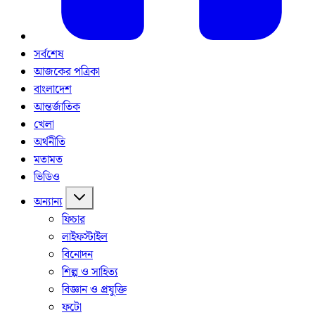
সর্বশেষ
আজকের পত্রিকা
বাংলাদেশ
আন্তর্জাতিক
খেলা
অর্থনীতি
মতামত
ভিডিও
অন্যান্য
ফিচার
লাইফস্টাইল
বিনোদন
শিল্প ও সাহিত্য
বিজ্ঞান ও প্রযুক্তি
ফটো