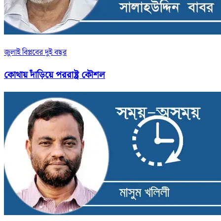
জুলাই বিপ্লবের দুই বছর
কোথায় দাঁড়িয়ে পররাষ্ট্র কৌশল