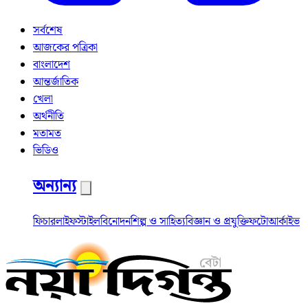
সর্বশেষ
আজকের পত্রিকা
বাংলাদেশ
আন্তর্জাতিক
খেলা
অর্থনীতি
মতামত
ভিডিও
অন্যান্য
ফিচার
লাইফস্টাইল
বিনোদন
শিল্প ও সাহিত্য
বিজ্ঞান ও প্রযুক্তি
ফটো
আর্কাইভ