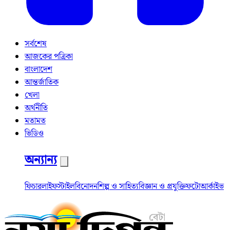
সর্বশেষ
আজকের পত্রিকা
বাংলাদেশ
আন্তর্জাতিক
খেলা
অর্থনীতি
মতামত
ভিডিও
অন্যান্য
ফিচার
লাইফস্টাইল
বিনোদন
শিল্প ও সাহিত্য
বিজ্ঞান ও প্রযুক্তি
ফটো
আর্কাইভ