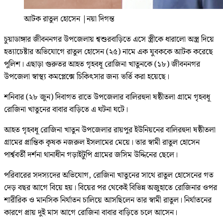
আটক রাতুল হোসেন
|
নয়া দিগন্ত
চুয়াডাঙ্গার জীবননগর উপজেলায় শ্বশুরবাড়িতে এসে স্ত্রীকে ধারালো অস্ত্র দিয়ে
হত্যাচেষ্টার অভিযোগে রাতুল হোসেন (২৫) নামে এক যুবককে আটক করেছে
পুলিশ। এছাড়া গুরুতর আহত গৃহবধূ রোজিনা খাতুনকে (১৮) জীবননগর
উপজেলা স্বাস্থ্য কমপ্লেক্সে চিকিৎসার জন্য ভর্তি করা হয়েছে।
শনিবার (২৮ জুন) দিবাগত রাতে উপজেলার বালিরহুদা ষষ্ঠীতলা গ্রামে গৃহবধূ
রোজিনা খাতুনের বাবার বাড়িতে এ ঘটনা ঘটে।
আহত গৃহবধূ রোজিনা খাতুন উপজেলার রায়পুর ইউনিয়নের বালিরহুদা ষষ্ঠীতলা
গ্রামের প্রান্তিক কৃষক নজরুল ইসলামের মেয়ে। তার স্বামী রাতুল হোসেন
পার্শ্ববর্তী দর্শনা থানাধীন গড়াইটুপি গ্রামের জসিম উদ্দিনের ছেলে।
পরিবারের সদস্যদের অভিযোগ, রোজিনা খাতুনের সাথে রাতুল হোসেনের গত
দেড় বছর আগে বিয়ে হয়। বিয়ের পর থেকেই বিভিন্ন অজুহাতে রোজিনার ওপর
শারীরিক ও মানসিক নির্যাতন চালিয়ে আসছিলেন তার স্বামী রাতুল। নির্যাতনের
কারণে প্রায় দুই মাস আগে রোজিনা বাবার বাড়িতে চলে আসেন।