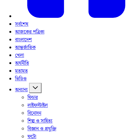
সর্বশেষ
আজকের পত্রিকা
বাংলাদেশ
আন্তর্জাতিক
খেলা
অর্থনীতি
মতামত
ভিডিও
অন্যান্য
ফিচার
লাইফস্টাইল
বিনোদন
শিল্প ও সাহিত্য
বিজ্ঞান ও প্রযুক্তি
ফটো