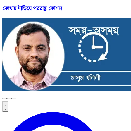
কোথায় দাঁড়িয়ে পররাষ্ট্র কৌশল