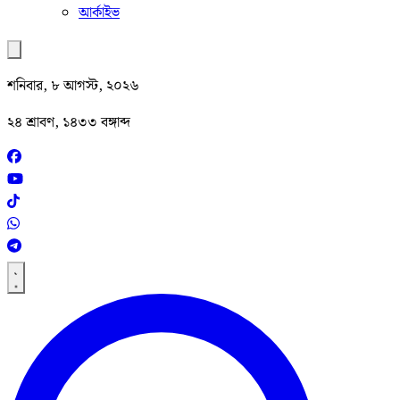
আর্কাইভ
শনিবার, ৮ আগস্ট, ২০২৬
২৪ শ্রাবণ, ১৪৩৩ বঙ্গাব্দ