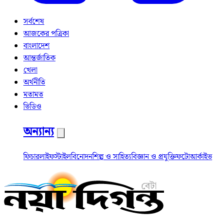
সর্বশেষ
আজকের পত্রিকা
বাংলাদেশ
আন্তর্জাতিক
খেলা
অর্থনীতি
মতামত
ভিডিও
অন্যান্য
ফিচার
লাইফস্টাইল
বিনোদন
শিল্প ও সাহিত্য
বিজ্ঞান ও প্রযুক্তি
ফটো
আর্কাইভ