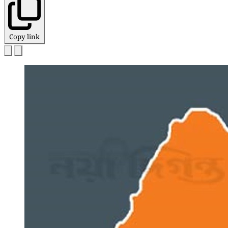
Copy link