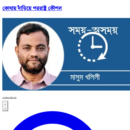
কোথায় দাঁড়িয়ে পররাষ্ট্র কৌশল