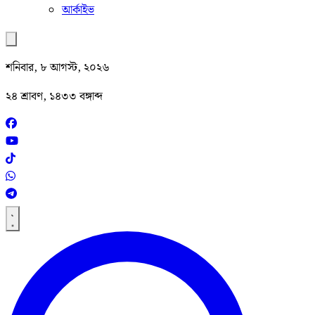
আর্কাইভ
শনিবার, ৮ আগস্ট, ২০২৬
২৪ শ্রাবণ, ১৪৩৩ বঙ্গাব্দ