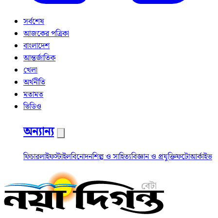
সর্বশেষ
আজকের পত্রিকা
বাংলাদেশ
আন্তর্জাতিক
খেলা
অর্থনীতি
মতামত
ভিডিও
অন্যান্য
ফিচার
লাইফস্টাইল
বিনোদন
শিল্প ও সাহিত্য
বিজ্ঞান ও প্রযুক্তি
ফটো
আর্কাইভ