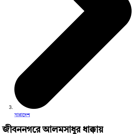
সারাদেশ
জীবননগরে আলমসাধুর ধাক্কায়