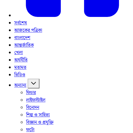
সর্বশেষ
আজকের পত্রিকা
বাংলাদেশ
আন্তর্জাতিক
খেলা
অর্থনীতি
মতামত
ভিডিও
অন্যান্য
ফিচার
লাইফস্টাইল
বিনোদন
শিল্প ও সাহিত্য
বিজ্ঞান ও প্রযুক্তি
ফটো