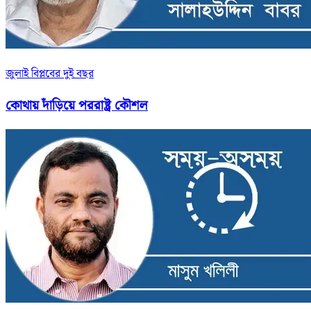
জুলাই বিপ্লবের দুই বছর
কোথায় দাঁড়িয়ে পররাষ্ট্র কৌশল