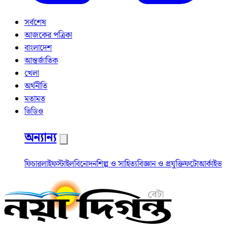
সর্বশেষ
আজকের পত্রিকা
বাংলাদেশ
আন্তর্জাতিক
খেলা
অর্থনীতি
মতামত
ভিডিও
অন্যান্য
ফিচার
লাইফস্টাইল
বিনোদন
শিল্প ও সাহিত্য
বিজ্ঞান ও প্রযুক্তি
ফটো
আর্কাইভ