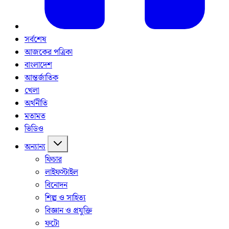
সর্বশেষ
আজকের পত্রিকা
বাংলাদেশ
আন্তর্জাতিক
খেলা
অর্থনীতি
মতামত
ভিডিও
অন্যান্য
ফিচার
লাইফস্টাইল
বিনোদন
শিল্প ও সাহিত্য
বিজ্ঞান ও প্রযুক্তি
ফটো