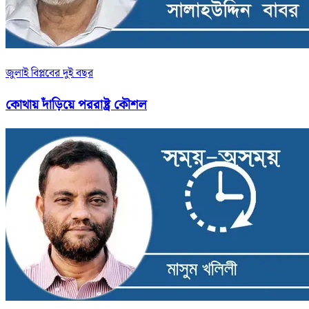
জুলাই বিপ্লবের দুই বছর
কোথায় দাঁড়িয়ে পররাষ্ট্র কৌশল