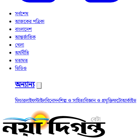
সর্বশেষ
আজকের পত্রিকা
বাংলাদেশ
আন্তর্জাতিক
খেলা
অর্থনীতি
মতামত
ভিডিও
অন্যান্য
ফিচার
লাইফস্টাইল
বিনোদন
শিল্প ও সাহিত্য
বিজ্ঞান ও প্রযুক্তি
ফটো
আর্কাইভ