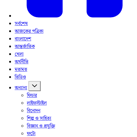
সর্বশেষ
আজকের পত্রিকা
বাংলাদেশ
আন্তর্জাতিক
খেলা
অর্থনীতি
মতামত
ভিডিও
অন্যান্য
ফিচার
লাইফস্টাইল
বিনোদন
শিল্প ও সাহিত্য
বিজ্ঞান ও প্রযুক্তি
ফটো