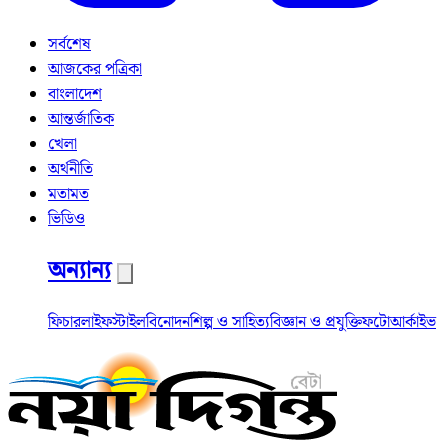
সর্বশেষ
আজকের পত্রিকা
বাংলাদেশ
আন্তর্জাতিক
খেলা
অর্থনীতি
মতামত
ভিডিও
অন্যান্য
ফিচার
লাইফস্টাইল
বিনোদন
শিল্প ও সাহিত্য
বিজ্ঞান ও প্রযুক্তি
ফটো
আর্কাইভ