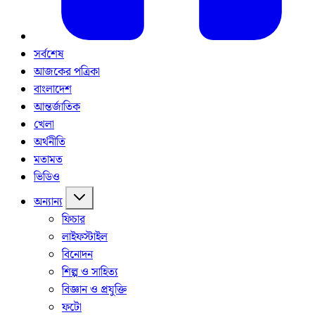
সর্বশেষ
আজকের পত্রিকা
বাংলাদেশ
আন্তর্জাতিক
খেলা
অর্থনীতি
মতামত
ভিডিও
অন্যান্য
ফিচার
লাইফস্টাইল
বিনোদন
শিল্প ও সাহিত্য
বিজ্ঞান ও প্রযুক্তি
ফটো