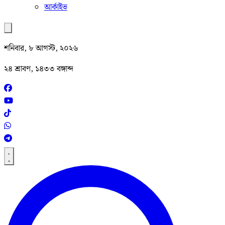
আর্কাইভ
শনিবার, ৮ আগস্ট, ২০২৬
২৪ শ্রাবণ, ১৪৩৩ বঙ্গাব্দ