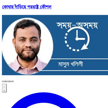
কোথায় দাঁড়িয়ে পররাষ্ট্র কৌশল