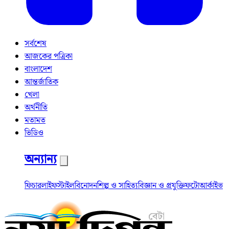
সর্বশেষ
আজকের পত্রিকা
বাংলাদেশ
আন্তর্জাতিক
খেলা
অর্থনীতি
মতামত
ভিডিও
অন্যান্য
ফিচার
লাইফস্টাইল
বিনোদন
শিল্প ও সাহিত্য
বিজ্ঞান ও প্রযুক্তি
ফটো
আর্কাইভ