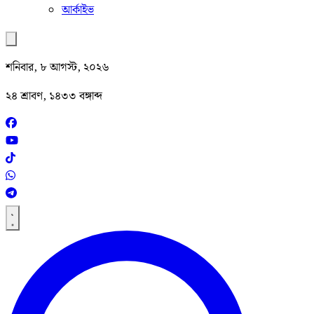
আর্কাইভ
শনিবার, ৮ আগস্ট, ২০২৬
২৪ শ্রাবণ, ১৪৩৩ বঙ্গাব্দ