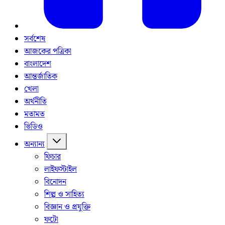
সর্বশেষ
আজকের পত্রিকা
বাংলাদেশ
আন্তর্জাতিক
খেলা
অর্থনীতি
মতামত
ভিডিও
অন্যান্য
ফিচার
লাইফস্টাইল
বিনোদন
শিল্প ও সাহিত্য
বিজ্ঞান ও প্রযুক্তি
ফটো