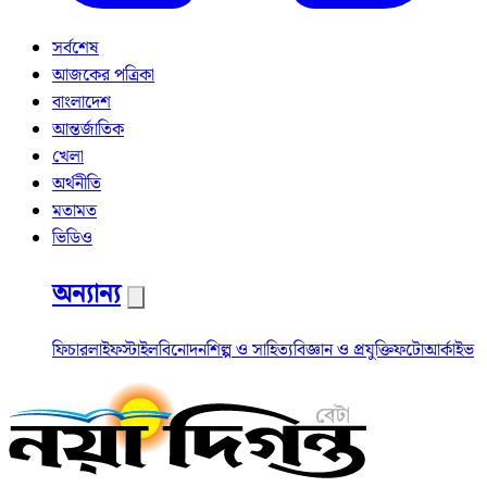
সর্বশেষ
আজকের পত্রিকা
বাংলাদেশ
আন্তর্জাতিক
খেলা
অর্থনীতি
মতামত
ভিডিও
অন্যান্য
ফিচার
লাইফস্টাইল
বিনোদন
শিল্প ও সাহিত্য
বিজ্ঞান ও প্রযুক্তি
ফটো
আর্কাইভ