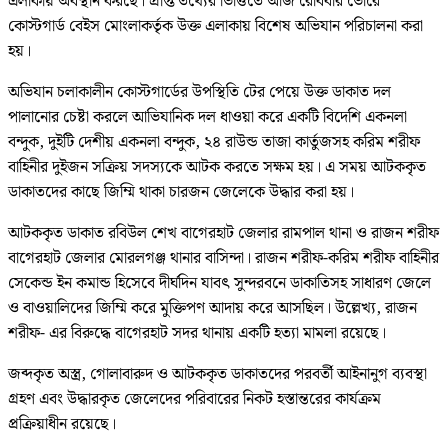
এলাকায় অবস্থান করছে। প্রাপ্ত তথ্যের ভিত্তিতে আজ রোববার ভোরে
কোস্টগার্ড বেইস মোংলাকর্তৃক উক্ত এলাকায় বিশেষ অভিযান পরিচালনা করা
হয়।
অভিযান চলাকালীন কোস্টগার্ডের উপস্থিতি টের পেয়ে উক্ত ডাকাত দল
পালানোর চেষ্টা করলে আভিযানিক দল ধাওয়া করে একটি বিদেশি একনলা
বন্দুক, দুইটি দেশীয় একনলা বন্দুক, ২৪ রাউন্ড তাজা কার্তুজসহ করিম শরীফ
বাহিনীর দুইজন সক্রিয় সদস্যকে আটক করতে সক্ষম হয়। এ সময় আটককৃত
ডাকাতদের কাছে জিম্মি থাকা চারজন জেলেকে উদ্ধার করা হয়।
আটককৃত ডাকাত রবিউল শেখ বাগেরহাট জেলার রামপাল থানা ও রাজন শরীফ
বাগেরহাট জেলার মোরলগঞ্জ থানার বাসিন্দা। রাজন শরীফ-করিম শরীফ বাহিনীর
সেকেন্ড ইন কমান্ড হিসেবে দীর্ঘদিন যাবৎ সুন্দরবনে ডাকাতিসহ সাধারণ জেলে
ও বাওয়ালিদের জিম্মি করে মুক্তিপণ আদায় করে আসছিল। উল্লেখ্য, রাজন
শরীফ- এর বিরুদ্ধে বাগেরহাট সদর থানায় একটি হত্যা মামলা রয়েছে।
জব্দকৃত অস্ত্র, গোলাবারুদ ও আটককৃত ডাকাতদের পরবর্তী আইনানুগ ব্যবস্থা
গ্রহণ এবং উদ্ধারকৃত জেলেদের পরিবারের নিকট হস্তান্তরের কার্যক্রম
প্রক্রিয়াধীন রয়েছে।