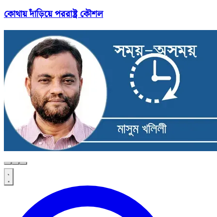
কোথায় দাঁড়িয়ে পররাষ্ট্র কৌশল