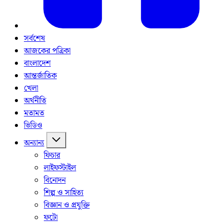
সর্বশেষ
আজকের পত্রিকা
বাংলাদেশ
আন্তর্জাতিক
খেলা
অর্থনীতি
মতামত
ভিডিও
অন্যান্য
ফিচার
লাইফস্টাইল
বিনোদন
শিল্প ও সাহিত্য
বিজ্ঞান ও প্রযুক্তি
ফটো