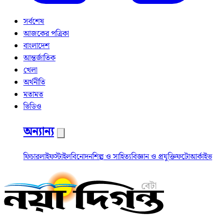
সর্বশেষ
আজকের পত্রিকা
বাংলাদেশ
আন্তর্জাতিক
খেলা
অর্থনীতি
মতামত
ভিডিও
অন্যান্য
ফিচার
লাইফস্টাইল
বিনোদন
শিল্প ও সাহিত্য
বিজ্ঞান ও প্রযুক্তি
ফটো
আর্কাইভ