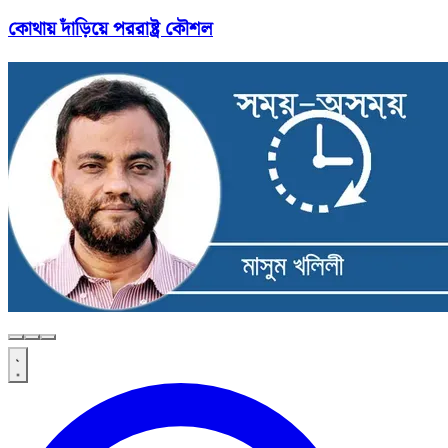
কোথায় দাঁড়িয়ে পররাষ্ট্র কৌশল