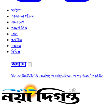
সর্বশেষ
আজকের পত্রিকা
বাংলাদেশ
আন্তর্জাতিক
খেলা
অর্থনীতি
মতামত
ভিডিও
অন্যান্য
ফিচার
লাইফস্টাইল
বিনোদন
শিল্প ও সাহিত্য
বিজ্ঞান ও প্রযুক্তি
ফটো
আর্কাইভ