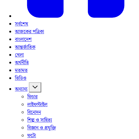
সর্বশেষ
আজকের পত্রিকা
বাংলাদেশ
আন্তর্জাতিক
খেলা
অর্থনীতি
মতামত
ভিডিও
অন্যান্য
ফিচার
লাইফস্টাইল
বিনোদন
শিল্প ও সাহিত্য
বিজ্ঞান ও প্রযুক্তি
ফটো