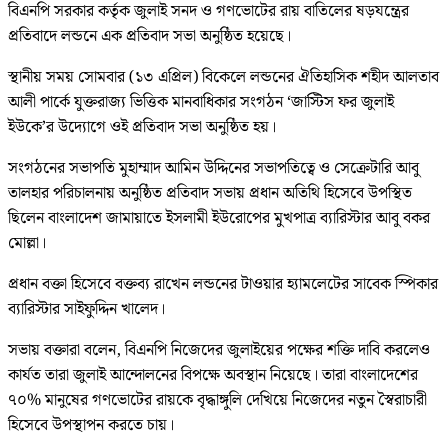
বিএনপি সরকার কর্তৃক জুলাই সনদ ও গণভোটের রায় বাতিলের ষড়যন্ত্রের
প্রতিবাদে লন্ডনে এক প্রতিবাদ সভা অনুষ্ঠিত হয়েছে।
স্থানীয় সময় সোমবার (১৩ এপ্রিল) বিকেলে লন্ডনের ঐতিহাসিক শহীদ আলতাব
আলী পার্কে যুক্তরাজ্য ভিত্তিক মানবাধিকার সংগঠন ‘জাস্টিস ফর জুলাই
ইউকে’র উদ্যোগে ওই প্রতিবাদ সভা অনুষ্ঠিত হয়।
সংগঠনের সভাপতি মুহাম্মাদ আমিন উদ্দিনের সভাপতিত্বে ও সেক্রেটারি আবু
তালহার পরিচালনায় অনুষ্ঠিত প্রতিবাদ সভায় প্রধান অতিথি হিসেবে উপস্থিত
ছিলেন বাংলাদেশ জামায়াতে ইসলামী ইউরোপের মুখপাত্র ব্যারিস্টার আবু বকর
মোল্লা।
প্রধান বক্তা হিসেবে বক্তব্য রাখেন লন্ডনের টাওয়ার হ্যামলেটের সাবেক স্পিকার
ব্যারিস্টার সাইফুদ্দিন খালেদ।
সভায় বক্তারা বলেন, বিএনপি নিজেদের জুলাইয়ের পক্ষের শক্তি দাবি করলেও
কার্যত তারা জুলাই আন্দোলনের বিপক্ষে অবস্থান নিয়েছে। তারা বাংলাদেশের
৭০% মানুষের গণভোটের রায়কে বৃদ্ধাঙ্গুলি দেখিয়ে নিজেদের নতুন স্বৈরাচারী
হিসেবে উপস্থাপন করতে চায়।