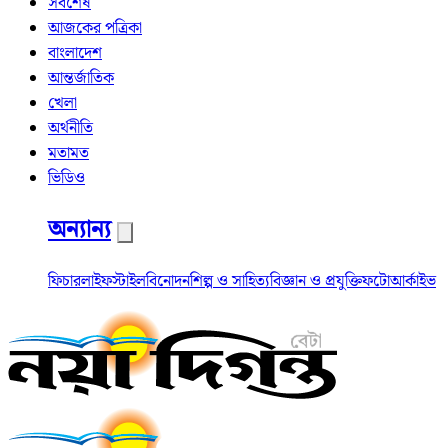
সর্বশেষ
আজকের পত্রিকা
বাংলাদেশ
আন্তর্জাতিক
খেলা
অর্থনীতি
মতামত
ভিডিও
অন্যান্য
ফিচার
লাইফস্টাইল
বিনোদন
শিল্প ও সাহিত্য
বিজ্ঞান ও প্রযুক্তি
ফটো
আর্কাইভ