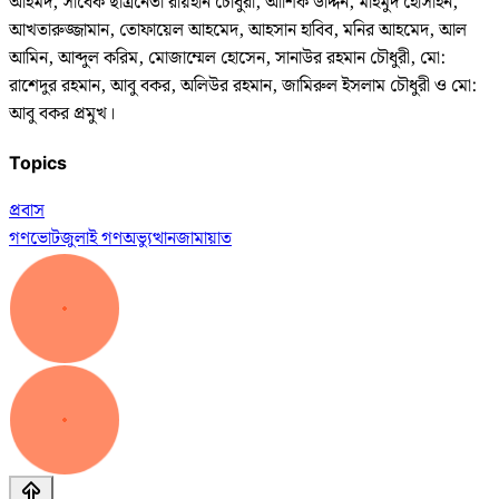
আহমদ, সাবেক ছাত্রনেতা রায়হান চৌধুরী, আশিক উদ্দিন, মাহমুদ হোসাইন,
আখতারুজ্জামান, তোফায়েল আহমেদ, আহসান হাবিব, মনির আহমেদ, আল
আমিন, আব্দুল করিম, মোজাম্মেল হোসেন, সানাউর রহমান চৌধুরী, মো:
রাশেদুর রহমান, আবু বকর, অলিউর রহমান, জামিরুল ইসলাম চৌধুরী ও মো:
আবু বকর প্রমুখ।
Topics
প্রবাস
গণভোট
জুলাই গণঅভ্যুত্থান
জামায়াত