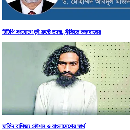
টিটিপি সংযোগে দুই ফ্রন্টে তদন্ত, ঝুঁকিতে কক্সবাজার
মার্কিন বাণিজ্য কৌশল ও বাংলাদেশের স্বার্থ