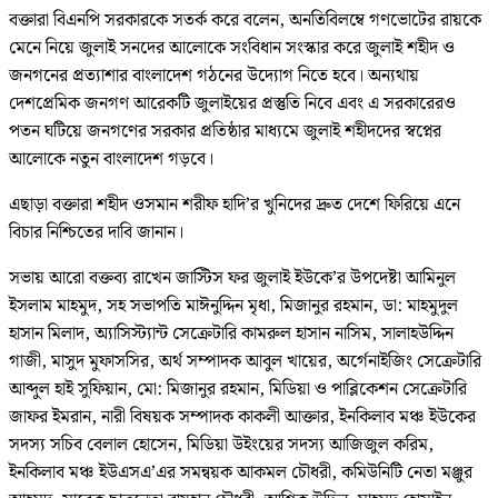
বক্তারা বিএনপি সরকারকে সতর্ক করে বলেন, অনতিবিলম্বে গণভোটের রায়কে
মেনে নিয়ে জুলাই সনদের আলোকে সংবিধান সংস্কার করে জুলাই শহীদ ও
জনগনের প্রত্যাশার বাংলাদেশ গঠনের উদ্যোগ নিতে হবে। অন্যথায়
দেশপ্রেমিক জনগণ আরেকটি জুলাইয়ের প্রস্তুতি নিবে এবং এ সরকারেরও
পতন ঘটিয়ে জনগণের সরকার প্রতিষ্ঠার মাধ্যমে জুলাই শহীদদের স্বপ্নের
আলোকে নতুন বাংলাদেশ গড়বে।
এছাড়া বক্তারা শহীদ ওসমান শরীফ হাদি’র খুনিদের দ্রুত দেশে ফিরিয়ে এনে
বিচার নিশ্চিতের দাবি জানান।
সভায় আরো বক্তব্য রাখেন জাস্টিস ফর জুলাই ইউকে’র উপদেষ্টা আমিনুল
ইসলাম মাহমুদ, সহ সভাপতি মাঈনুদ্দিন মৃধা, মিজানুর রহমান, ডা: মাহমুদুল
হাসান মিলাদ, অ্যাসিস্ট্যান্ট সেক্রেটারি কামরুল হাসান নাসিম, সালাহউদ্দিন
গাজী, মাসুদ মুফাসসির, অর্থ সম্পাদক আবুল খায়ের, অর্গেনাইজিং সেক্রেটারি
আব্দুল হাই সুফিয়ান, মো: মিজানুর রহমান, মিডিয়া ও পাব্লিকেশন সেক্রেটারি
জাফর ইমরান, নারী বিষয়ক সম্পাদক কাকলী আক্তার, ইনকিলাব মঞ্চ ইউকের
সদস্য সচিব বেলাল হোসেন, মিডিয়া উইংয়ের সদস্য আজিজুল করিম,
ইনকিলাব মঞ্চ ইউএসএ’এর সমন্বয়ক আকমল চৌধরী, কমিউনিটি নেতা মঞ্জুর