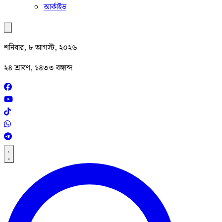
আর্কাইভ
শনিবার, ৮ আগস্ট, ২০২৬
২৪ শ্রাবণ, ১৪৩৩ বঙ্গাব্দ