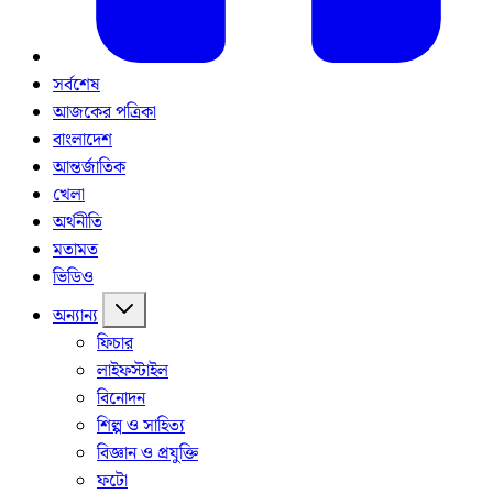
সর্বশেষ
আজকের পত্রিকা
বাংলাদেশ
আন্তর্জাতিক
খেলা
অর্থনীতি
মতামত
ভিডিও
অন্যান্য
ফিচার
লাইফস্টাইল
বিনোদন
শিল্প ও সাহিত্য
বিজ্ঞান ও প্রযুক্তি
ফটো