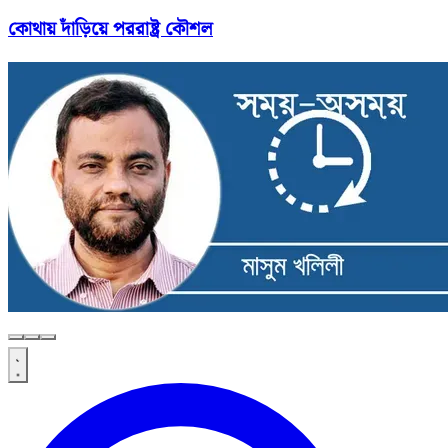
কোথায় দাঁড়িয়ে পররাষ্ট্র কৌশল