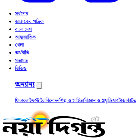
সর্বশেষ
আজকের পত্রিকা
বাংলাদেশ
আন্তর্জাতিক
খেলা
অর্থনীতি
মতামত
ভিডিও
অন্যান্য
ফিচার
লাইফস্টাইল
বিনোদন
শিল্প ও সাহিত্য
বিজ্ঞান ও প্রযুক্তি
ফটো
আর্কাইভ