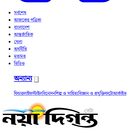
সর্বশেষ
আজকের পত্রিকা
বাংলাদেশ
আন্তর্জাতিক
খেলা
অর্থনীতি
মতামত
ভিডিও
অন্যান্য
ফিচার
লাইফস্টাইল
বিনোদন
শিল্প ও সাহিত্য
বিজ্ঞান ও প্রযুক্তি
ফটো
আর্কাইভ