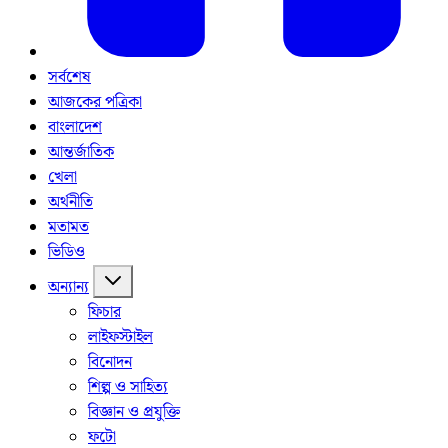
সর্বশেষ
আজকের পত্রিকা
বাংলাদেশ
আন্তর্জাতিক
খেলা
অর্থনীতি
মতামত
ভিডিও
অন্যান্য
ফিচার
লাইফস্টাইল
বিনোদন
শিল্প ও সাহিত্য
বিজ্ঞান ও প্রযুক্তি
ফটো