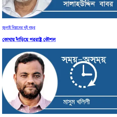
জুলাই বিপ্লবের দুই বছর
কোথায় দাঁড়িয়ে পররাষ্ট্র কৌশল