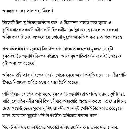
আবদুল কাদের তাপাদার, সিলেট
সিলেটে টানা দু‘দিনের অবিরাম বর্ষণ ও উজানের পাহাড়ি ঢলে সুরমা ও
কুশিয়ারাসহ সবকটি নদীর পানি বিপৎসীমা ছুঁই ছুঁই করছে। ফলে আবহাওয়া
অধিদফতর সিলেট অঞ্চলে যে কোনো মুহূর্তে আকস্মিক বন্যার আশঙ্কা করছে।
গত মঙ্গলবার (৭ জুলাই) দিবাগত রাত থেকে শুরু হওয়া মুষলধারে বৃষ্টি
বুধবারও (৮ জুলাই) দিনভর ঝরেছে। আজ বৃহস্পতিবার (৯ জুলাই) ভোরেও
বৃষ্টি অব্যাহত রয়েছে।
অবিরাম বৃষ্টি আর ভারতের উজান থেকে নেমে আসা পাহাড়ি ঢলে নদ-নদীর পানি
উপচে নিম্নাঞ্চল প্লাবিত হওয়ার শঙ্কা তৈরি হয়েছে।
পানি উন্নয়ন বোর্ডের তথ্য মতে, বুধবার (৮ জুলাই) রাত পর্যন্ত সুরমা, কুশিয়ারা,
সারি, গোয়াইন নদীর পানি বিপৎসীমার কাছাকাছি অবস্থান করছে। আগের দিনের
চেয়ে পয়েন্ট ভেদে সুরমা-কুশিয়ারা নদীর পানি দুই সেন্টিমিটার পর্যন্ত বেড়েছে।
ফলে যেকোনো মুহূর্তে পানি বিপৎসীমা অতিক্রম করতে পারে।
সিলেট আবহাওয়া অফিসের সহকারী আবহাওয়াবিদ রুদ্র তালুকদার জানান,