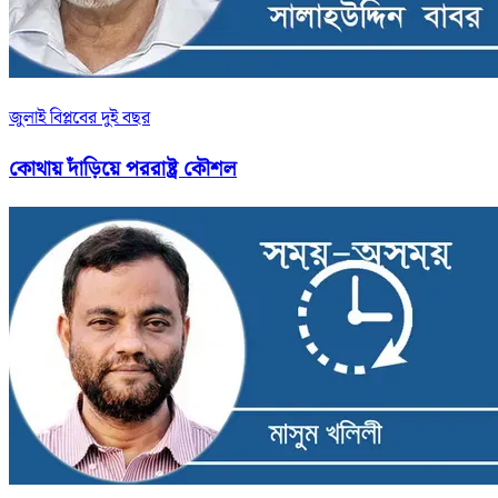
জুলাই বিপ্লবের দুই বছর
কোথায় দাঁড়িয়ে পররাষ্ট্র কৌশল