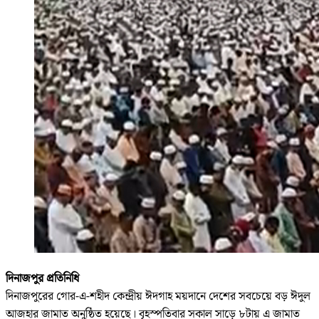
দিনাজপুর প্রতিনিধি
দিনাজপুরের গোর-এ-শহীদ কেন্দ্রীয় ঈদগাহ ময়দানে দেশের সবচেয়ে বড় ঈদুল
আজহার জামাত অনুষ্ঠিত হয়েছে। বৃহস্পতিবার সকাল সাড়ে ৮টায় এ জামাত