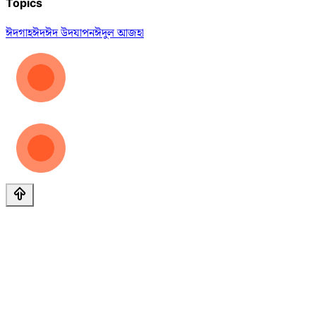
Topics
ঈদগাহ
ঈদ
ঈদ উদযাপন
ঈদুল আজহা