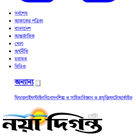
সর্বশেষ
আজকের পত্রিকা
বাংলাদেশ
আন্তর্জাতিক
খেলা
অর্থনীতি
মতামত
ভিডিও
অন্যান্য
ফিচার
লাইফস্টাইল
বিনোদন
শিল্প ও সাহিত্য
বিজ্ঞান ও প্রযুক্তি
ফটো
আর্কাইভ