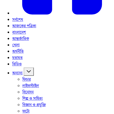
সর্বশেষ
আজকের পত্রিকা
বাংলাদেশ
আন্তর্জাতিক
খেলা
অর্থনীতি
মতামত
ভিডিও
অন্যান্য
ফিচার
লাইফস্টাইল
বিনোদন
শিল্প ও সাহিত্য
বিজ্ঞান ও প্রযুক্তি
ফটো