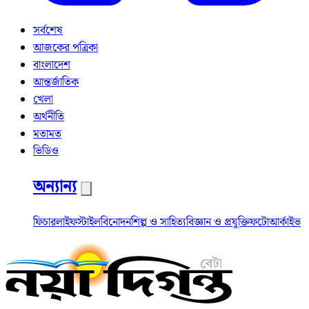
সর্বশেষ
আজকের পত্রিকা
বাংলাদেশ
আন্তর্জাতিক
খেলা
অর্থনীতি
মতামত
ভিডিও
অন্যান্য
ফিচার
লাইফস্টাইল
বিনোদন
শিল্প ও সাহিত্য
বিজ্ঞান ও প্রযুক্তি
ফটো
আর্কাইভ