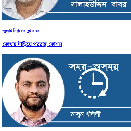
জুলাই বিপ্লবের দুই বছর
কোথায় দাঁড়িয়ে পররাষ্ট্র কৌশল