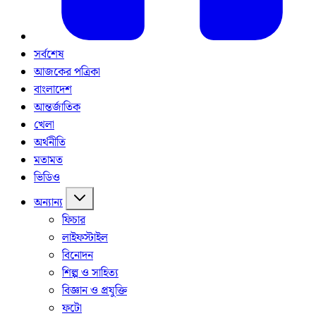
সর্বশেষ
আজকের পত্রিকা
বাংলাদেশ
আন্তর্জাতিক
খেলা
অর্থনীতি
মতামত
ভিডিও
অন্যান্য
ফিচার
লাইফস্টাইল
বিনোদন
শিল্প ও সাহিত্য
বিজ্ঞান ও প্রযুক্তি
ফটো