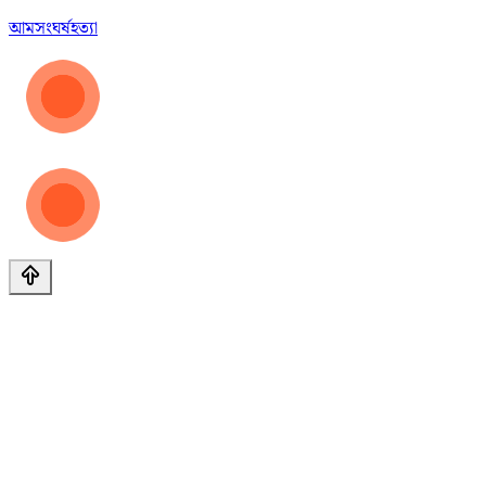
আম
সংঘর্ষ
হত্যা