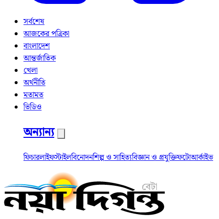
সর্বশেষ
আজকের পত্রিকা
বাংলাদেশ
আন্তর্জাতিক
খেলা
অর্থনীতি
মতামত
ভিডিও
অন্যান্য
ফিচার
লাইফস্টাইল
বিনোদন
শিল্প ও সাহিত্য
বিজ্ঞান ও প্রযুক্তি
ফটো
আর্কাইভ