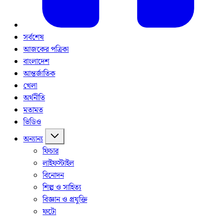
সর্বশেষ
আজকের পত্রিকা
বাংলাদেশ
আন্তর্জাতিক
খেলা
অর্থনীতি
মতামত
ভিডিও
অন্যান্য
ফিচার
লাইফস্টাইল
বিনোদন
শিল্প ও সাহিত্য
বিজ্ঞান ও প্রযুক্তি
ফটো