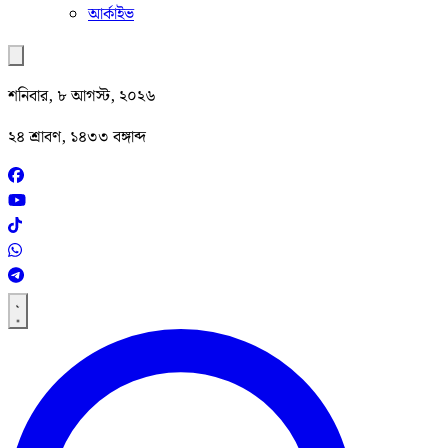
আর্কাইভ
শনিবার, ৮ আগস্ট, ২০২৬
২৪ শ্রাবণ, ১৪৩৩ বঙ্গাব্দ