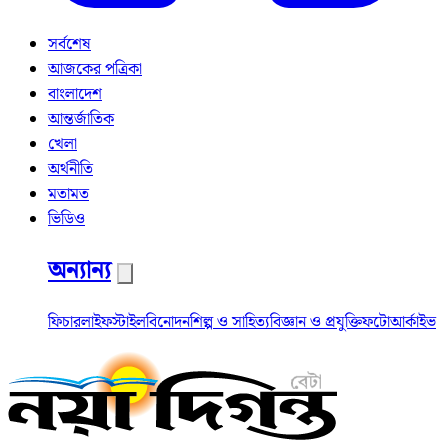
সর্বশেষ
আজকের পত্রিকা
বাংলাদেশ
আন্তর্জাতিক
খেলা
অর্থনীতি
মতামত
ভিডিও
অন্যান্য
ফিচার
লাইফস্টাইল
বিনোদন
শিল্প ও সাহিত্য
বিজ্ঞান ও প্রযুক্তি
ফটো
আর্কাইভ