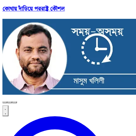
কোথায় দাঁড়িয়ে পররাষ্ট্র কৌশল