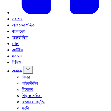
সর্বশেষ
আজকের পত্রিকা
বাংলাদেশ
আন্তর্জাতিক
খেলা
অর্থনীতি
মতামত
ভিডিও
অন্যান্য
ফিচার
লাইফস্টাইল
বিনোদন
শিল্প ও সাহিত্য
বিজ্ঞান ও প্রযুক্তি
ফটো