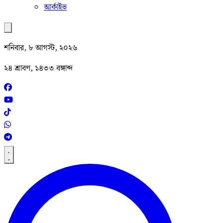
আর্কাইভ
শনিবার, ৮ আগস্ট, ২০২৬
২৪ শ্রাবণ, ১৪৩৩ বঙ্গাব্দ