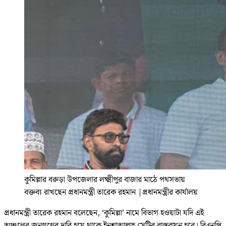
কুমিল্লার বরুড়া উপজেলার লক্ষ্মীপুর বাজার মাঠে পথসভায়
বক্তব্য রাখছেন প্রধানমন্ত্রী তারেক রহমান
|
প্রধানমন্ত্রীর কার্যালয়
প্রধানমন্ত্রী তারেক রহমান বলেছেন, ‘কুমিল্লা’ নামে বিভাগ হওয়াটা যদি এই
অঞ্চলের জনগণের দাবি হয়ে থাকে ইনশাআল্লাহ সেটির বাস্তবায়ন হবে। বিএনপি