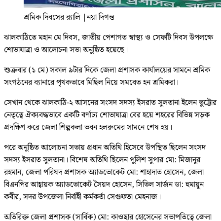
শ্রমিক দিবসের র‌্যালি
|
নয়া দিগন্ত
ঝালকাঠিতে মহান মে দিবস, জাতীয় পেশাগত স্বাস্থ্য ও সেফটি দিবস উপলক্ষে
শোভাযাত্রা ও আলোচনা সভা অনুষ্ঠিত হয়েছে।
শুক্রবার (১ মে) সকাল ৯টার দিকে জেলা প্রশাসক কার্যালয়ের সামনে শ্রমিক
সংগঠনের ব্যানারে পৃথকভাবে মিছিল নিয়ে সমবেত হন শ্রমিকরা।
সেখান থেকে ঝালকাঠি-২ আসনের সংসদ সদস্য ইসরাত সুলতানা ইলেন ভুট্টোর
নেতৃত্বে ঐক্যবদ্ধভাবে একটি বর্ণাঢ্য শোভাযাত্রা বের হয়ে শহরের বিভিন্ন সড়ক
প্রদক্ষিণ করে জেলা শিল্পকলা ভবন হলরুমের সামনে শেষ হয়।
পরে অনুষ্ঠিত আলোচনা সভায় প্রধান অতিথি হিসেবে উপস্থিত ছিলেন সংসদ
সদস্য ইসরাত সুলতানা। বিশেষ অতিথি ছিলেন পুলিশ সুপার মো: মিজানুর
রহমান, জেলা পরিষদ প্রশাসক অ্যাডভোকেট মো: শাহাদাত হোসেন, জেলা
বিএনপির আহ্বায়ক অ্যাডভোকেট সৈয়দ হোসেন, সিভিল সার্জন ডা: হুমায়ুন
কবীর, সদর উপজেলা নির্বাহী কর্মকর্তা সেগুফতা মেহনাজ।
অতিরিক্ত জেলা প্রশাসক (সার্বিক) মো: কাওছার হোসেনের সভাপতিত্বে জেলা