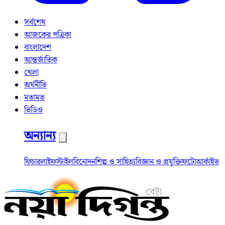
সর্বশেষ
আজকের পত্রিকা
বাংলাদেশ
আন্তর্জাতিক
খেলা
অর্থনীতি
মতামত
ভিডিও
অন্যান্য
ফিচার
লাইফস্টাইল
বিনোদন
শিল্প ও সাহিত্য
বিজ্ঞান ও প্রযুক্তি
ফটো
আর্কাইভ