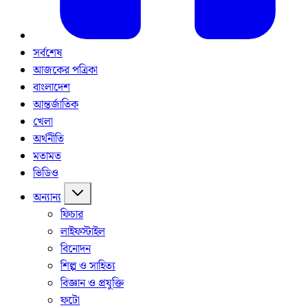
সর্বশেষ
আজকের পত্রিকা
বাংলাদেশ
আন্তর্জাতিক
খেলা
অর্থনীতি
মতামত
ভিডিও
অন্যান্য
ফিচার
লাইফস্টাইল
বিনোদন
শিল্প ও সাহিত্য
বিজ্ঞান ও প্রযুক্তি
ফটো