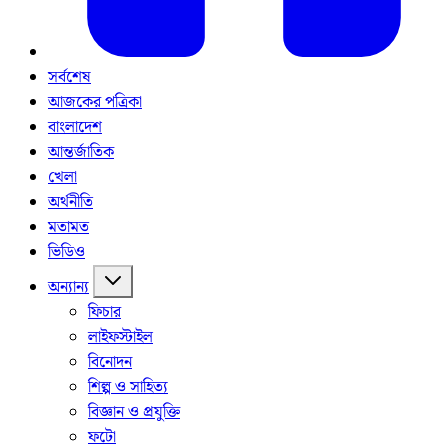
সর্বশেষ
আজকের পত্রিকা
বাংলাদেশ
আন্তর্জাতিক
খেলা
অর্থনীতি
মতামত
ভিডিও
অন্যান্য
ফিচার
লাইফস্টাইল
বিনোদন
শিল্প ও সাহিত্য
বিজ্ঞান ও প্রযুক্তি
ফটো