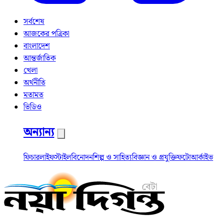
সর্বশেষ
আজকের পত্রিকা
বাংলাদেশ
আন্তর্জাতিক
খেলা
অর্থনীতি
মতামত
ভিডিও
অন্যান্য
ফিচার
লাইফস্টাইল
বিনোদন
শিল্প ও সাহিত্য
বিজ্ঞান ও প্রযুক্তি
ফটো
আর্কাইভ