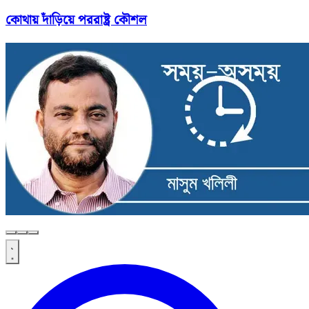
কোথায় দাঁড়িয়ে পররাষ্ট্র কৌশল