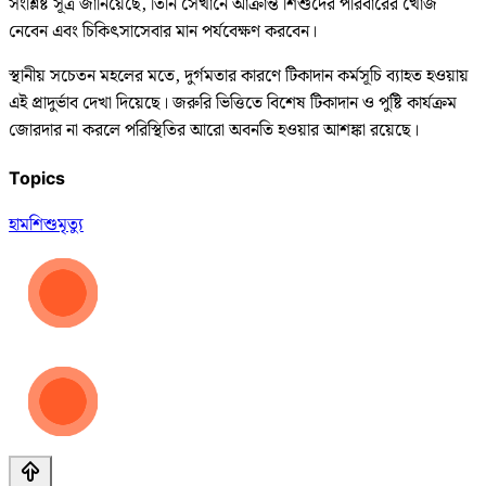
সংশ্লিষ্ট সূত্র জানিয়েছে, তিনি সেখানে আক্রান্ত শিশুদের পরিবারের খোঁজ
নেবেন এবং চিকিৎসাসেবার মান পর্যবেক্ষণ করবেন।
স্থানীয় সচেতন মহলের মতে, দুর্গমতার কারণে টিকাদান কর্মসূচি ব্যাহত হওয়ায়
এই প্রাদুর্ভাব দেখা দিয়েছে। জরুরি ভিত্তিতে বিশেষ টিকাদান ও পুষ্টি কার্যক্রম
জোরদার না করলে পরিস্থিতির আরো অবনতি হওয়ার আশঙ্কা রয়েছে।
Topics
হাম
শিশু
মৃত্যু