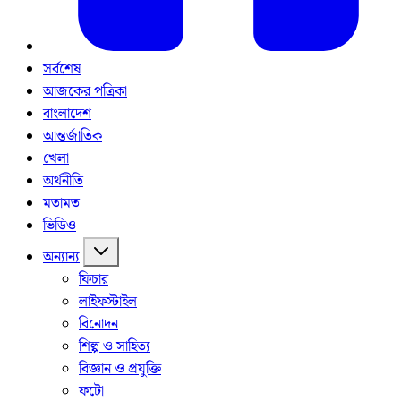
সর্বশেষ
আজকের পত্রিকা
বাংলাদেশ
আন্তর্জাতিক
খেলা
অর্থনীতি
মতামত
ভিডিও
অন্যান্য
ফিচার
লাইফস্টাইল
বিনোদন
শিল্প ও সাহিত্য
বিজ্ঞান ও প্রযুক্তি
ফটো