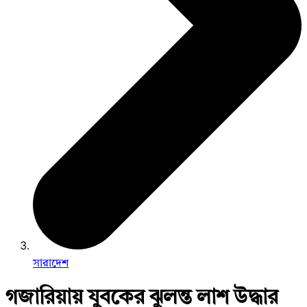
সারাদেশ
গজারিয়ায় যুবকের ঝুলন্ত লাশ উদ্ধার