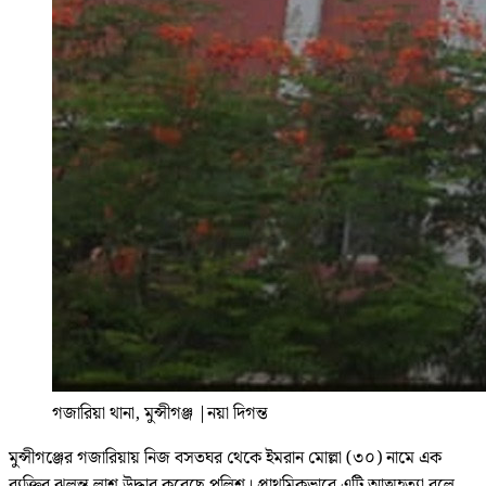
গজারিয়া থানা, মুন্সীগঞ্জ
|
নয়া দিগন্ত
মুন্সীগঞ্জের গজারিয়ায় নিজ বসতঘর থেকে ইমরান মোল্লা (৩০) নামে এক
ব্যক্তির ঝুলন্ত লাশ উদ্ধার করেছে পুলিশ। প্রাথমিকভাবে এটি আত্মহত্যা বলে