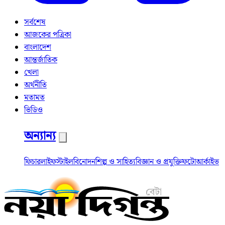
সর্বশেষ
আজকের পত্রিকা
বাংলাদেশ
আন্তর্জাতিক
খেলা
অর্থনীতি
মতামত
ভিডিও
অন্যান্য
ফিচার
লাইফস্টাইল
বিনোদন
শিল্প ও সাহিত্য
বিজ্ঞান ও প্রযুক্তি
ফটো
আর্কাইভ