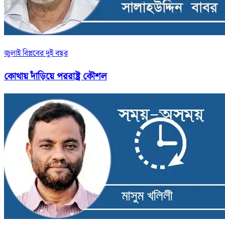
জুলাই বিপ্লবের দুই বছর
কোথায় দাঁড়িয়ে পররাষ্ট্র কৌশল