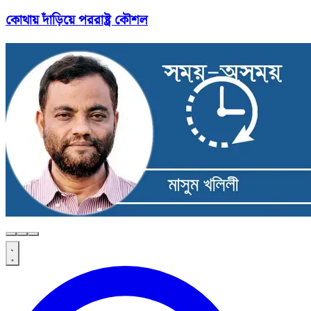
কোথায় দাঁড়িয়ে পররাষ্ট্র কৌশল