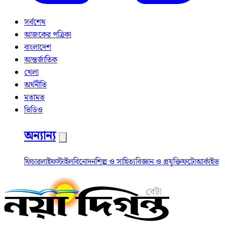
সর্বশেষ
আজকের পত্রিকা
বাংলাদেশ
আন্তর্জাতিক
খেলা
অর্থনীতি
মতামত
ভিডিও
অন্যান্য
ফিচার
লাইফস্টাইল
বিনোদন
শিল্প ও সাহিত্য
বিজ্ঞান ও প্রযুক্তি
ফটো
আর্কাইভ