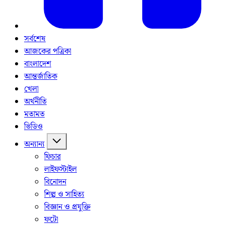
সর্বশেষ
আজকের পত্রিকা
বাংলাদেশ
আন্তর্জাতিক
খেলা
অর্থনীতি
মতামত
ভিডিও
অন্যান্য
ফিচার
লাইফস্টাইল
বিনোদন
শিল্প ও সাহিত্য
বিজ্ঞান ও প্রযুক্তি
ফটো