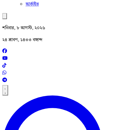
আর্কাইভ
শনিবার, ৮ আগস্ট, ২০২৬
২৪ শ্রাবণ, ১৪৩৩ বঙ্গাব্দ