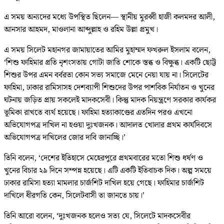
এ সময় অন্যদের মধ্যে উপস্থিত ছিলেন— স্থানীয় মুরব্বী হাজী কলমদর আলী,
আনসার আহমদ, মাওলানা আব্দুল্লাহ ও রহিম উল্লা প্রমুখ।
এ সময় সিলেট মহানগর জামায়াতের আমির মুহাম্মদ ফখরুল ইসলাম বলেন,
‘শিশু ফাহিমার প্রতি নৃশংসতায় গোটা জাতি শোকে স্তব্ধ ও বিক্ষুব্ধ। একটি ছোট্ট
শিশুর উপর এমন বর্বরতা কোন সভ্য সমাজে মেনে নেয়া যায় না। সিলেটের
ফাহিমা, ঢাকার রামিসাসহ দেশব্যাপী শিশুদের উপর পাশবিক নির্যাতন ও খুনের
ঘটনায় জড়িত প্রায় সকলেই মাদকসেবী। কিন্তু মাদক নিয়ন্ত্রণে সরকার কার্যকর
ভূমিকা রাখতে ব্যর্থ হয়েছে। ফাহিমা হত্যাকাণ্ডের এতদিন পরও এখনো
অভিযোগপত্র দাখিল না হওয়া দুঃখজনক। আদালত খোলার প্রথম কার্যদিবসে
অভিযোগপত্র দাখিলের জোর দাবি জানাচ্ছি।’
তিনি বলেন, ‘দেশের ইতিহাসে মেহেরপুরে প্রথমবারের মতো শিশু ধর্ষণ ও
খুনের বিচার ২৯ দিনে সম্পন্ন হয়েছে। এটি একটি ইতিবাচক দিক। অল্প সময়ে
ঢাকার রামিসা হত্যা মামলার চার্জশিট দাখিল হয়ে গেছে। ফাহিমার চার্জশিট
দাখিলে ধীরগতি কেন, সিলেটবাসী তা জানতে চায়।’
তিনি আরো বলেন, ‘দুঃখজনক হলেও সত্য যে, সিলেটে মাদকসেবীর