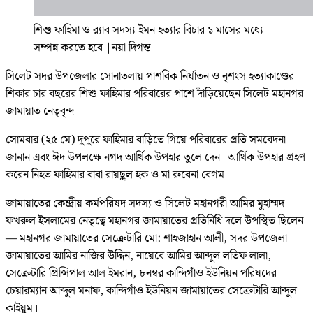
শিশু ফাহিমা ও র‍্যাব সদস্য ইমন হত্যার বিচার ১ মাসের মধ্যে
সম্পন্ন করতে হবে
|
নয়া দিগন্ত
সিলেট সদর উপজেলার সোনাতলায় পাশবিক নির্যাতন ও নৃশংস হত্যাকাণ্ডের
শিকার চার বছরের শিশু ফাহিমার পরিবারের পাশে দাঁড়িয়েছেন সিলেট মহানগর
জামায়াত নেতৃবৃন্দ।
সোমবার (২৫ মে) দুপুরে ফাহিমার বাড়িতে গিয়ে পরিবারের প্রতি সমবেদনা
জানান এবং ঈদ উপলক্ষে নগদ আর্থিক উপহার তুলে দেন। আর্থিক উপহার গ্রহণ
করেন নিহত ফাহিমার বাবা রায়ছুল হক ও মা রুবেনা বেগম।
জামায়াতের কেন্দ্রীয় কর্মপরিষদ সদস্য ও সিলেট মহানগরী আমির মুহাম্মদ
ফখরুল ইসলামের নেতৃত্বে মহানগর জামায়াতের প্রতিনিধি দলে উপস্থিত ছিলেন
— মহানগর জামায়াতের সেক্রেটারি মো: শাহজাহান আলী, সদর উপজেলা
জামায়াতের আমির নাজির উদ্দিন, নায়েবে আমির আব্দুল লতিফ লালা,
সেক্রেটারি প্রিন্সিপাল আল ইমরান, ৮নম্বর কান্দিগাঁও ইউনিয়ন পরিষদের
চেয়ারম্যান আব্দুল মনাফ, কান্দিগাঁও ইউনিয়ন জামায়াতের সেক্রেটারি আব্দুল
কাইয়ুম।