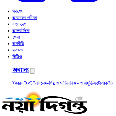
সর্বশেষ
আজকের পত্রিকা
বাংলাদেশ
আন্তর্জাতিক
খেলা
অর্থনীতি
মতামত
ভিডিও
অন্যান্য
ফিচার
লাইফস্টাইল
বিনোদন
শিল্প ও সাহিত্য
বিজ্ঞান ও প্রযুক্তি
ফটো
আর্কাইভ