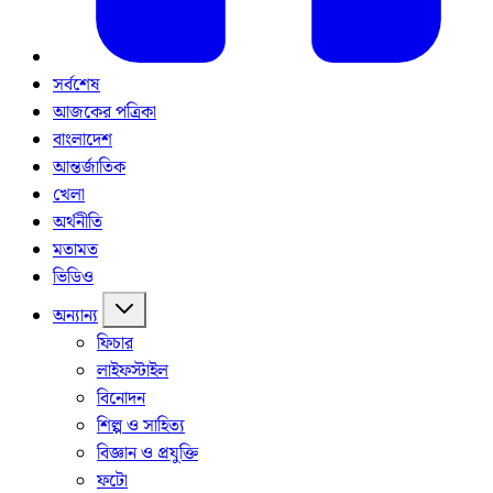
সর্বশেষ
আজকের পত্রিকা
বাংলাদেশ
আন্তর্জাতিক
খেলা
অর্থনীতি
মতামত
ভিডিও
অন্যান্য
ফিচার
লাইফস্টাইল
বিনোদন
শিল্প ও সাহিত্য
বিজ্ঞান ও প্রযুক্তি
ফটো