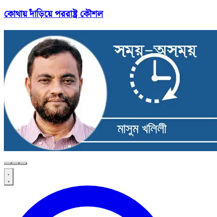
কোথায় দাঁড়িয়ে পররাষ্ট্র কৌশল