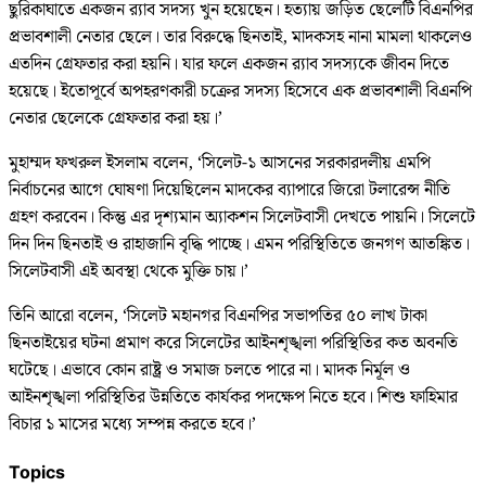
ছুরিকাঘাতে একজন র‍্যাব সদস্য খুন হয়েছেন। হত্যায় জড়িত ছেলেটি বিএনপির
প্রভাবশালী নেতার ছেলে। তার বিরুদ্ধে ছিনতাই, মাদকসহ নানা মামলা থাকলেও
এতদিন গ্রেফতার করা হয়নি। যার ফলে একজন র‍্যাব সদস্যকে জীবন দিতে
হয়েছে। ইতোপূর্বে অপহরণকারী চক্রের সদস্য হিসেবে এক প্রভাবশালী বিএনপি
নেতার ছেলেকে গ্রেফতার করা হয়।’
মুহাম্মদ ফখরুল ইসলাম বলেন, ‘সিলেট-১ আসনের সরকারদলীয় এমপি
নির্বাচনের আগে ঘোষণা দিয়েছিলেন মাদকের ব্যাপারে জিরো টলারেন্স নীতি
গ্রহণ করবেন। কিন্তু এর দৃশ্যমান অ্যাকশন সিলেটবাসী দেখতে পায়নি। সিলেটে
দিন দিন ছিনতাই ও রাহাজানি বৃদ্ধি পাচ্ছে। এমন পরিস্থিতিতে জনগণ আতঙ্কিত।
সিলেটবাসী এই অবস্থা থেকে মুক্তি চায়।’
তিনি আরো বলেন, ‘সিলেট মহানগর বিএনপির সভাপতির ৫০ লাখ টাকা
ছিনতাইয়ের ঘটনা প্রমাণ করে সিলেটের আইনশৃঙ্খলা পরিস্থিতির কত অবনতি
ঘটেছে। এভাবে কোন রাষ্ট্র ও সমাজ চলতে পারে না। মাদক নির্মূল ও
আইনশৃঙ্খলা পরিস্থিতির উন্নতিতে কার্যকর পদক্ষেপ নিতে হবে। শিশু ফাহিমার
বিচার ১ মাসের মধ্যে সম্পন্ন করতে হবে।’
Topics