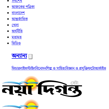
সর্বশেষ
আজকের পত্রিকা
বাংলাদেশ
আন্তর্জাতিক
খেলা
অর্থনীতি
মতামত
ভিডিও
অন্যান্য
ফিচার
লাইফস্টাইল
বিনোদন
শিল্প ও সাহিত্য
বিজ্ঞান ও প্রযুক্তি
ফটো
আর্কাইভ