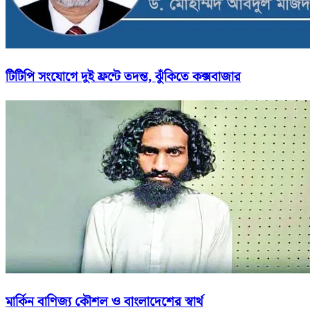
টিটিপি সংযোগে দুই ফ্রন্টে তদন্ত, ঝুঁকিতে কক্সবাজার
মার্কিন বাণিজ্য কৌশল ও বাংলাদেশের স্বার্থ