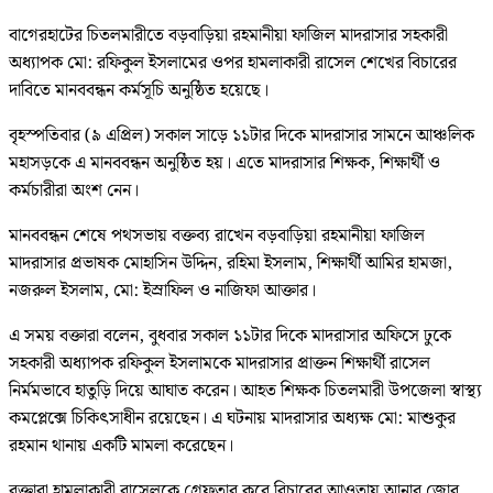
বাগেরহাটের চিতলমারীতে বড়বাড়িয়া রহমানীয়া ফাজিল মাদরাসার সহকারী
অধ্যাপক মো: রফিকুল ইসলামের ওপর হামলাকারী রাসেল শেখের বিচারের
দাবিতে মানববন্ধন কর্মসূচি অনুষ্ঠিত হয়েছে।
বৃহস্পতিবার (৯ এপ্রিল) সকাল সাড়ে ১১টার দিকে মাদরাসার সামনে আঞ্চলিক
মহাসড়কে এ মানববন্ধন অনুষ্ঠিত হয়। এতে মাদরাসার শিক্ষক, শিক্ষার্থী ও
কর্মচারীরা অংশ নেন।
মানববন্ধন শেষে পথসভায় বক্তব্য রাখেন বড়বাড়িয়া রহমানীয়া ফাজিল
মাদরাসার প্রভাষক মোহাসিন উদ্দিন, রহিমা ইসলাম, শিক্ষার্থী আমির হামজা,
নজরুল ইসলাম, মো: ইস্রাফিল ও নাজিফা আক্তার।
এ সময় বক্তারা বলেন, বুধবার সকাল ১১টার দিকে মাদরাসার অফিসে ঢুকে
সহকারী অধ্যাপক রফিকুল ইসলামকে মাদরাসার প্রাক্তন শিক্ষার্থী রাসেল
নির্মমভাবে হাতুড়ি দিয়ে আঘাত করেন। আহত শিক্ষক চিতলমারী উপজেলা স্বাস্থ্য
কমপ্লেক্সে চিকিৎসাধীন রয়েছেন। এ ঘটনায় মাদরাসার অধ্যক্ষ মো: মাশুকুর
রহমান থানায় একটি মামলা করেছেন।
বক্তারা হামলাকারী রাসেলকে গ্রেফতার করে বিচারের আওতায় আনার জোর