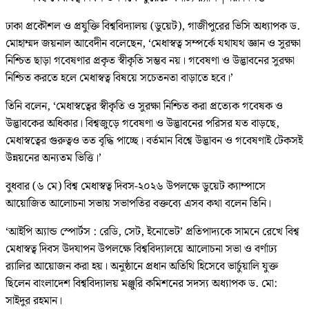
ঢাকা প্রকৌশল ও প্রযুক্তি বিশ্ববিদ্যালয় (ডুয়েট), গাজীপুরের ভিসি অধ্যাপক ড.
মোহাম্মদ জয়নাল আবেদীন বলেছেন, ‘মেধাস্বত্ব সম্পর্কে যথাযথ জ্ঞান ও সুরক্ষা
নিশ্চিত ছাড়া গবেষণার প্রকৃত স্বীকৃতি সম্ভব নয়। গবেষণা ও উদ্ভাবনের সুরক্ষা
নিশ্চিত করতে হলে মেধাস্বত্ব বিষয়ে সচেতনতা বাড়াতে হবে।’
তিনি বলেন, ‘মেধাস্বত্বের স্বীকৃতি ও সুরক্ষা নিশ্চিত করা প্রত্যেক গবেষক ও
উদ্ভাবকের অধিকার। বিশ্বজুড়ে গবেষণা ও উদ্ভাবনের পরিসর যত বাড়ছে,
মেধাস্বত্বের গুরুত্বও তত বৃদ্ধি পাচ্ছে। বর্তমান বিশ্বে উদ্ভাবন ও গবেষণাই টেকসই
উন্নয়নের অন্যতম ভিত্তি।’
বুধবার (৬ মে) বিশ্ব মেধাস্বত্ব দিবস-২০২৬ উপলক্ষে ডুয়েট ক্যাম্পাসে
আয়োজিত আলোচনা সভায় সভাপতির বক্তব্যে এসব কথা বলেন তিনি।
‘আইপি অ্যান্ড স্পোর্টস : রেডি, সেট, ইনোভেট’ প্রতিপাদ্যকে সামনে রেখে বিশ্ব
মেধাস্বত্ব দিবস উদযাপন উপলক্ষে বিশ্ববিদ্যালয়ে আলোচনা সভা ও বর্ণাঢ্য
র‍্যালির আয়োজন করা হয়। অনুষ্ঠানে প্রধান অতিথি হিসেবে ভার্চুয়ালি যুক্ত
ছিলেন বাংলাদেশ বিশ্ববিদ্যালয় মঞ্জুরি কমিশনের সদস্য অধ্যাপক ড. মো:
সাইদুর রহমান।