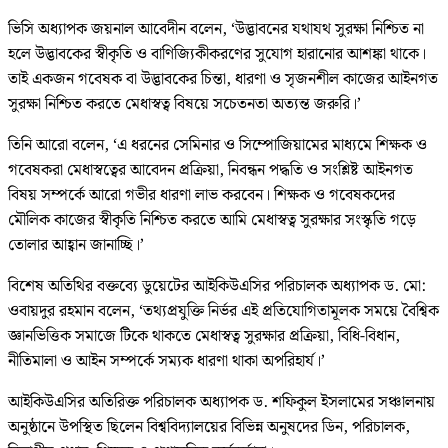
ভিসি অধ্যাপক জয়নাল আবেদীন বলেন, ‘উদ্ভাবনের যথাযথ সুরক্ষা নিশ্চিত না
হলে উদ্ভাবকের স্বীকৃতি ও বাণিজ্যিকীকরণের সুযোগ হারানোর আশঙ্কা থাকে।
তাই একজন গবেষক বা উদ্ভাবকের চিন্তা, ধারণা ও সৃজনশীল কাজের আইনগত
সুরক্ষা নিশ্চিত করতে মেধাস্বত্ব বিষয়ে সচেতনতা অত্যন্ত জরুরি।’
তিনি আরো বলেন, ‘এ ধরনের সেমিনার ও সিম্পোজিয়ামের মাধ্যমে শিক্ষক ও
গবেষকরা মেধাস্বত্বের আবেদন প্রক্রিয়া, নিবন্ধন পদ্ধতি ও সংশ্লিষ্ট আইনগত
বিষয় সম্পর্কে আরো গভীর ধারণা লাভ করবেন। শিক্ষক ও গবেষকদের
মৌলিক কাজের স্বীকৃতি নিশ্চিত করতে আমি মেধাস্বত্ব সুরক্ষার সংস্কৃতি গড়ে
তোলার আহ্বান জানাচ্ছি।’
বিশেষ অতিথির বক্তব্যে ডুয়েটের আইকিউএসির পরিচালক অধ্যাপক ড. মো:
ওবায়দুর রহমান বলেন, ‘তথ্যপ্রযুক্তি নির্ভর এই প্রতিযোগিতামূলক সময়ে বৈশ্বিক
জ্ঞানভিত্তিক সমাজে টিকে থাকতে মেধাস্বত্ব সুরক্ষার প্রক্রিয়া, বিধি-বিধান,
নীতিমালা ও আইন সম্পর্কে সম্যক ধারণা থাকা অপরিহার্য।’
আইকিউএসির অতিরিক্ত পরিচালক অধ্যাপক ড. শফিকুল ইসলামের সঞ্চালনায়
অনুষ্ঠানে উপস্থিত ছিলেন বিশ্ববিদ্যালয়ের বিভিন্ন অনুষদের ডিন, পরিচালক,