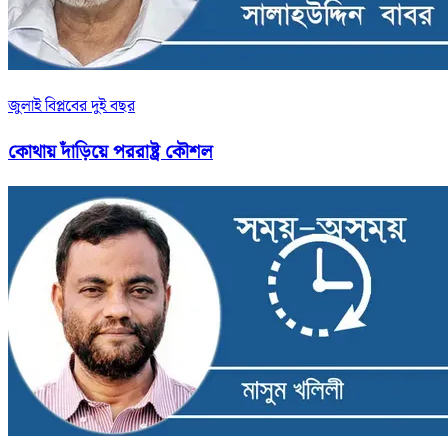
জুলাই বিপ্লবের দুই বছর
কোথায় দাঁড়িয়ে পররাষ্ট্র কৌশল