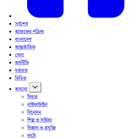
সর্বশেষ
আজকের পত্রিকা
বাংলাদেশ
আন্তর্জাতিক
খেলা
অর্থনীতি
মতামত
ভিডিও
অন্যান্য
ফিচার
লাইফস্টাইল
বিনোদন
শিল্প ও সাহিত্য
বিজ্ঞান ও প্রযুক্তি
ফটো