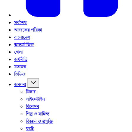
সর্বশেষ
আজকের পত্রিকা
বাংলাদেশ
আন্তর্জাতিক
খেলা
অর্থনীতি
মতামত
ভিডিও
অন্যান্য
ফিচার
লাইফস্টাইল
বিনোদন
শিল্প ও সাহিত্য
বিজ্ঞান ও প্রযুক্তি
ফটো