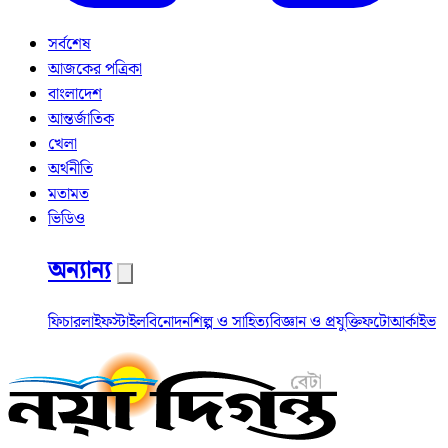
সর্বশেষ
আজকের পত্রিকা
বাংলাদেশ
আন্তর্জাতিক
খেলা
অর্থনীতি
মতামত
ভিডিও
অন্যান্য
ফিচার
লাইফস্টাইল
বিনোদন
শিল্প ও সাহিত্য
বিজ্ঞান ও প্রযুক্তি
ফটো
আর্কাইভ