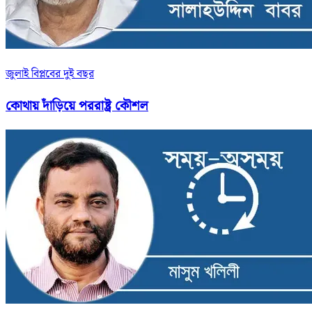
জুলাই বিপ্লবের দুই বছর
কোথায় দাঁড়িয়ে পররাষ্ট্র কৌশল