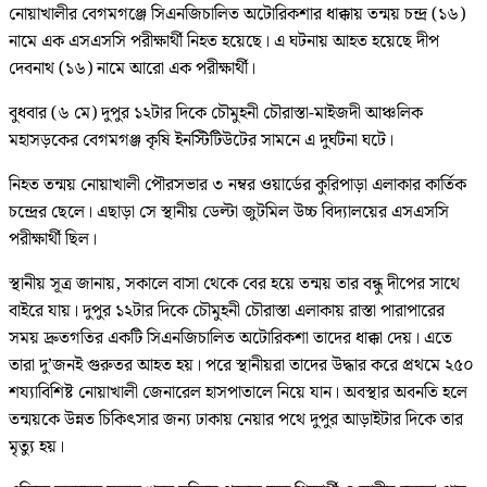
নোয়াখালীর বেগমগঞ্জে সিএনজিচালিত অটোরিকশার ধাক্কায় তন্ময় চন্দ্র (১৬)
নামে এক এসএসসি পরীক্ষার্থী নিহত হয়েছে। এ ঘটনায় আহত হয়েছে দীপ
দেবনাথ (১৬) নামে আরো এক পরীক্ষার্থী।
বুধবার (৬ মে) দুপুর ১২টার দিকে চৌমুহনী চৌরাস্তা-মাইজদী আঞ্চলিক
মহাসড়কের বেগমগঞ্জ কৃষি ইনস্টিটিউটের সামনে এ দুর্ঘটনা ঘটে।
নিহত তন্ময় নোয়াখালী পৌরসভার ৩ নম্বর ওয়ার্ডের কুরিপাড়া এলাকার কার্তিক
চন্দ্রের ছেলে। এছাড়া সে স্থানীয় ডেল্টা জুটমিল উচ্চ বিদ্যালয়ের এসএসসি
পরীক্ষার্থী ছিল।
স্থানীয় সূত্র জানায়, সকালে বাসা থেকে বের হয়ে তন্ময় তার বন্ধু দীপের সাথে
বাইরে যায়। দুপুর ১২টার দিকে চৌমুহনী চৌরাস্তা এলাকায় রাস্তা পারাপারের
সময় দ্রুতগতির একটি সিএনজিচালিত অটোরিকশা তাদের ধাক্কা দেয়। এতে
তারা দু’জনই গুরুতর আহত হয়। পরে স্থানীয়রা তাদের উদ্ধার করে প্রথমে ২৫০
শয্যাবিশিষ্ট নোয়াখালী জেনারেল হাসপাতালে নিয়ে যান। অবস্থার অবনতি হলে
তন্ময়কে উন্নত চিকিৎসার জন্য ঢাকায় নেয়ার পথে দুপুর আড়াইটার দিকে তার
মৃত্যু হয়।