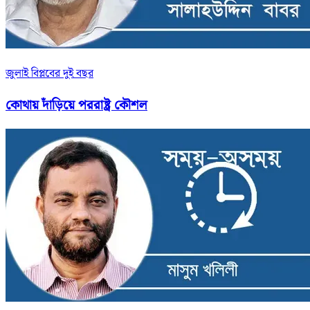
জুলাই বিপ্লবের দুই বছর
কোথায় দাঁড়িয়ে পররাষ্ট্র কৌশল