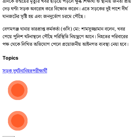
এদিকে তন্ময়ের মৃত্যুর খবর ছড়িয়ে পড়লে ক্ষুব্ধ শিক্ষার্থী ও স্থানীয় জনতা প্রায়
দেড় ঘণ্টা সড়ক অবরোধ করে বিক্ষোভ করেন। এতে সড়কের দুই পাশে দীর্ঘ
যানজটের সৃষ্টি হয় এবং জনদুর্ভোগ চরমে পৌঁছে।
বেগমগঞ্জ থানার ভারপ্রাপ্ত কর্মকর্তা (ওসি) মো: শামসুজ্জামান বলেন, খবর
পেয়ে পুলিশ ঘটনাস্থলে পৌঁছে পরিস্থিতি নিয়ন্ত্রণে আনে। নিহতের পরিবারের
পক্ষ থেকে লিখিত অভিযোগ পেলে প্রয়োজনীয় আইনগত ব্যবস্থা নেয়া হবে।
Topics
সড়ক দুর্ঘটনা
নিহত
পরীক্ষার্থী