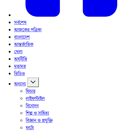
সর্বশেষ
আজকের পত্রিকা
বাংলাদেশ
আন্তর্জাতিক
খেলা
অর্থনীতি
মতামত
ভিডিও
অন্যান্য
ফিচার
লাইফস্টাইল
বিনোদন
শিল্প ও সাহিত্য
বিজ্ঞান ও প্রযুক্তি
ফটো