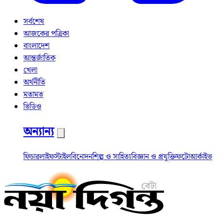
সর্বশেষ
আজকের পত্রিকা
বাংলাদেশ
আন্তর্জাতিক
খেলা
অর্থনীতি
মতামত
ভিডিও
অন্যান্য
ফিচার
লাইফস্টাইল
বিনোদন
শিল্প ও সাহিত্য
বিজ্ঞান ও প্রযুক্তি
ফটো
আর্কাইভ