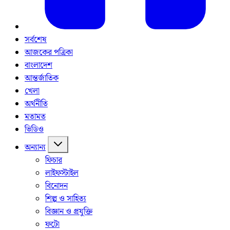
সর্বশেষ
আজকের পত্রিকা
বাংলাদেশ
আন্তর্জাতিক
খেলা
অর্থনীতি
মতামত
ভিডিও
অন্যান্য
ফিচার
লাইফস্টাইল
বিনোদন
শিল্প ও সাহিত্য
বিজ্ঞান ও প্রযুক্তি
ফটো