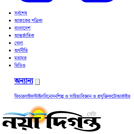
সর্বশেষ
আজকের পত্রিকা
বাংলাদেশ
আন্তর্জাতিক
খেলা
অর্থনীতি
মতামত
ভিডিও
অন্যান্য
ফিচার
লাইফস্টাইল
বিনোদন
শিল্প ও সাহিত্য
বিজ্ঞান ও প্রযুক্তি
ফটো
আর্কাইভ