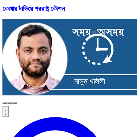
কোথায় দাঁড়িয়ে পররাষ্ট্র কৌশল