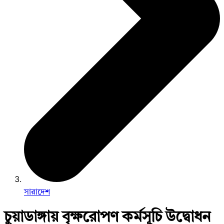
সারাদেশ
চুয়াডাঙ্গায় বৃক্ষরোপণ কর্মসূচি উদ্বোধন