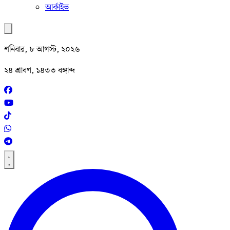
আর্কাইভ
শনিবার, ৮ আগস্ট, ২০২৬
২৪ শ্রাবণ, ১৪৩৩ বঙ্গাব্দ