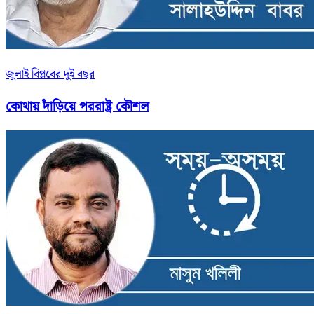
জুলাই বিপ্লবের দুই বছর
কোথায় দাঁড়িয়ে পররাষ্ট্র কৌশল