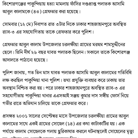
কিশোরগঞ্জের পাকুন্দিয়ায় হত্যা মামলায় ফাঁসির দণ্ডপ্রাপ্ত পলাতক আসামি
আবুল কালামকে (৪৩) গ্রেফতার করা হয়েছে।
সোমবার (১২ মে) দিবাগত রাত ৩টার দিকে ঢাকার শাহজাহানপুরে অবস্থিত
র‍্যাব-৩ এর সহযোগিতায় তাকে গ্রেফতার করে পুলিশ।
গ্রেফতার আবুল কালাম উপজেলার চরলক্ষীয়া গ্রামের মরহুম শামসুদ্দীনের
ছেলে। তিনি দীর্ঘ ২৬ বছর যাবত পলাতক ছিলেন। সকালে তাকে কিশোরগঞ্জ
আদালতে পাঠানো হয়েছে।
পুলিশ জানায়, গত তিন মাস যাবত পলাতক আসামি আবুল কালামের গতিবিধি
লক্ষ করছিল পাকুন্দিয়া থানা পুলিশ। তথ্য প্রযুক্তি ব্যবহার করে ঢাকায় তার
অবস্থান নিশ্চিত করা হয়। পরে ঢাকার শাহজাহানপুরে অবস্থিত র‍্যাব-৩ এর
সহযোগীতায় পাকুন্দিয়া থানার এএসআই সঞ্জয় কুমার দাস সঙ্গীয় ফোর্স নিয়ে
গভীর রাতে অভিযান চালিয়ে তাকে গ্রেফতার করে।
প্রসঙ্গত ২০০১ সালের সেপ্টেম্বর মাসে উপজেলার চরলক্ষীয়া গ্রামের আবুল
কালামের সাথে একই গ্রামের সোহেল (১৪) এর কথা কাটাকাটির হয়। এক
পর্যায়ে কালাম সোহেলকে গলায় ছুরিকাঘাত করলে ঘটনাস্থলেই সোহেলের মৃত্যু