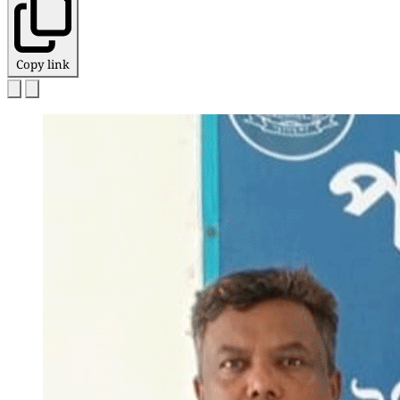
Copy link