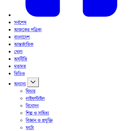
সর্বশেষ
আজকের পত্রিকা
বাংলাদেশ
আন্তর্জাতিক
খেলা
অর্থনীতি
মতামত
ভিডিও
অন্যান্য
ফিচার
লাইফস্টাইল
বিনোদন
শিল্প ও সাহিত্য
বিজ্ঞান ও প্রযুক্তি
ফটো