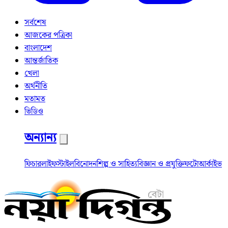
সর্বশেষ
আজকের পত্রিকা
বাংলাদেশ
আন্তর্জাতিক
খেলা
অর্থনীতি
মতামত
ভিডিও
অন্যান্য
ফিচার
লাইফস্টাইল
বিনোদন
শিল্প ও সাহিত্য
বিজ্ঞান ও প্রযুক্তি
ফটো
আর্কাইভ