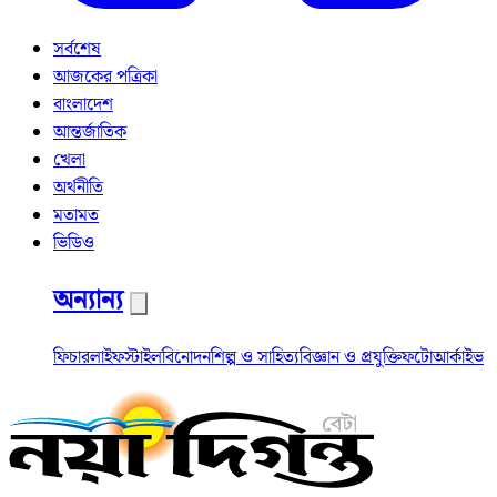
সর্বশেষ
আজকের পত্রিকা
বাংলাদেশ
আন্তর্জাতিক
খেলা
অর্থনীতি
মতামত
ভিডিও
অন্যান্য
ফিচার
লাইফস্টাইল
বিনোদন
শিল্প ও সাহিত্য
বিজ্ঞান ও প্রযুক্তি
ফটো
আর্কাইভ