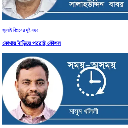
জুলাই বিপ্লবের দুই বছর
কোথায় দাঁড়িয়ে পররাষ্ট্র কৌশল