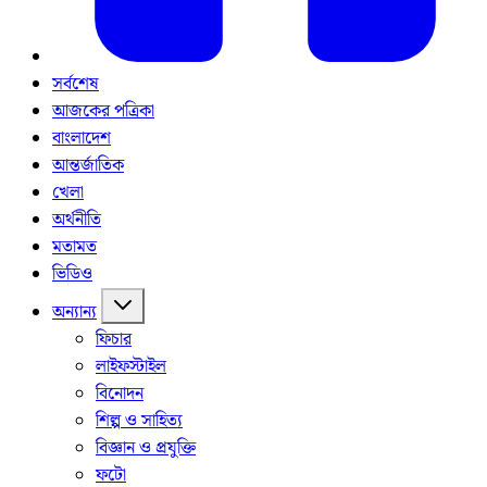
সর্বশেষ
আজকের পত্রিকা
বাংলাদেশ
আন্তর্জাতিক
খেলা
অর্থনীতি
মতামত
ভিডিও
অন্যান্য
ফিচার
লাইফস্টাইল
বিনোদন
শিল্প ও সাহিত্য
বিজ্ঞান ও প্রযুক্তি
ফটো