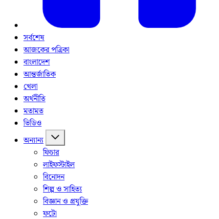
সর্বশেষ
আজকের পত্রিকা
বাংলাদেশ
আন্তর্জাতিক
খেলা
অর্থনীতি
মতামত
ভিডিও
অন্যান্য
ফিচার
লাইফস্টাইল
বিনোদন
শিল্প ও সাহিত্য
বিজ্ঞান ও প্রযুক্তি
ফটো