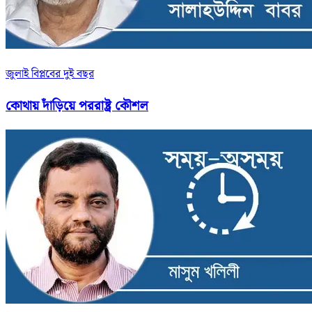
জুলাই বিপ্লবের দুই বছর
কোথায় দাঁড়িয়ে পররাষ্ট্র কৌশল