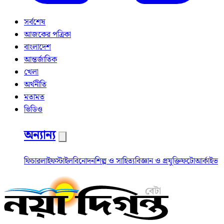
সর্বশেষ
আজকের পত্রিকা
বাংলাদেশ
আন্তর্জাতিক
খেলা
অর্থনীতি
মতামত
ভিডিও
অন্যান্য
ফিচার
লাইফস্টাইল
বিনোদন
শিল্প ও সাহিত্য
বিজ্ঞান ও প্রযুক্তি
ফটো
আর্কাইভ