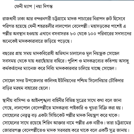
ফেনী ম্যাপ
|
নয়া দিগন্ত
রাজধানী ঢাকা আর বন্দরনগরী চট্টগ্রামে মাদক পাচারের নিরাপদ রুট হিসেবে
পরিণত হয়েছে ফেনী শহরতলীর লালপোল বেদেপল্লী। মহাসড়কের পাশেই এ
পল্লীর অবস্থান হওয়ায় এখানে বসবাসরত ৮০ থেকে ১০০ পরিবারের সদস্যদের
অনেকেই মাদককারাবারে জড়িয়ে পড়েছে।
বছরের প্রায় সময় মাদকবিরোধী অভিযান চালালেও মূল নিয়ন্ত্রক সোহেল
সবসময় থেকে যায় ধরাছোঁয়ার বাহিরে। পুলিশ ও মাদকদ্রব্যের কতিপয় অসাধু
কর্মকর্তাদের ম্যানেজ করে দিব্যি মাদককারবার চালিয়ে যাচ্ছে সোহেল।
সোহেল সদর উপজেলার কালিদহ ইউনিয়নের পশ্চিম সিলোনিয়ার চৌকিদার
বাড়ির মরহুম বাহারের ছেলে।
স্থানীয় বাসিন্দা ও আইনশৃঙ্খলা বাহিনীর বিভিন্ন সূত্রের সাথে কথা বলে জানা
গেছে, লালপোল বেদেপল্লীতে মাদকদ্রব্য পাইকারি ও খুচরা বিক্রি করা হয়।
সোহেলের নেতৃত্ব বড় একটা সিন্ডিকেট পল্লীর মাদক নিয়ন্ত্রণ করে থাকে।
সোহেলের সাথে রয়েছে শিরিন আক্তার নামে পল্লীর এক নারীও। তারা চট্টগ্রামের
জোরারগঞ্জ বেদেপল্লীতেও মাদক সরবরাহ করে থাকে বলে একটি সূত্র জানায়।