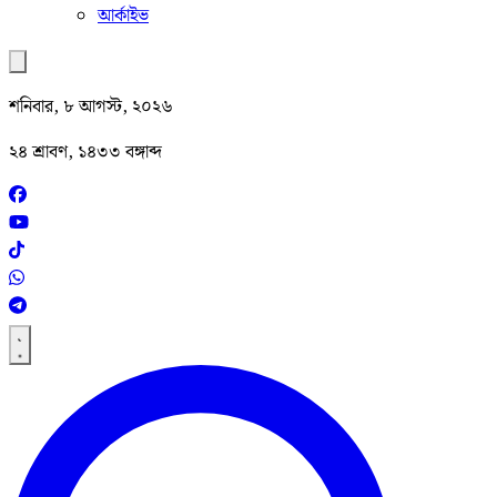
আর্কাইভ
শনিবার, ৮ আগস্ট, ২০২৬
২৪ শ্রাবণ, ১৪৩৩ বঙ্গাব্দ