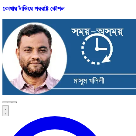
কোথায় দাঁড়িয়ে পররাষ্ট্র কৌশল