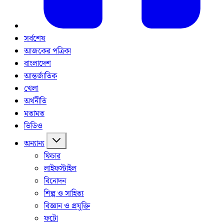
সর্বশেষ
আজকের পত্রিকা
বাংলাদেশ
আন্তর্জাতিক
খেলা
অর্থনীতি
মতামত
ভিডিও
অন্যান্য
ফিচার
লাইফস্টাইল
বিনোদন
শিল্প ও সাহিত্য
বিজ্ঞান ও প্রযুক্তি
ফটো