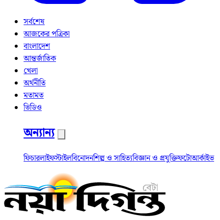
সর্বশেষ
আজকের পত্রিকা
বাংলাদেশ
আন্তর্জাতিক
খেলা
অর্থনীতি
মতামত
ভিডিও
অন্যান্য
ফিচার
লাইফস্টাইল
বিনোদন
শিল্প ও সাহিত্য
বিজ্ঞান ও প্রযুক্তি
ফটো
আর্কাইভ