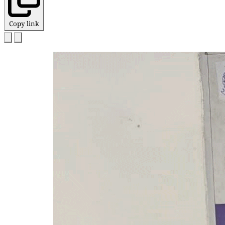
Copy link