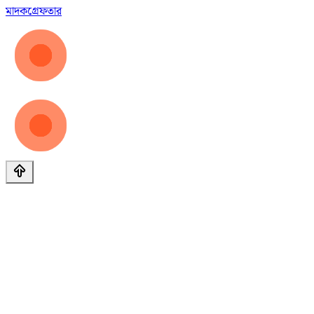
মাদক
গ্রেফতার