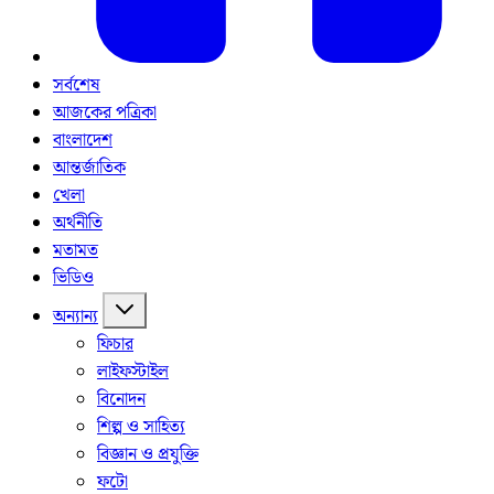
সর্বশেষ
আজকের পত্রিকা
বাংলাদেশ
আন্তর্জাতিক
খেলা
অর্থনীতি
মতামত
ভিডিও
অন্যান্য
ফিচার
লাইফস্টাইল
বিনোদন
শিল্প ও সাহিত্য
বিজ্ঞান ও প্রযুক্তি
ফটো