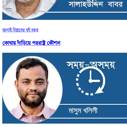
জুলাই বিপ্লবের দুই বছর
কোথায় দাঁড়িয়ে পররাষ্ট্র কৌশল