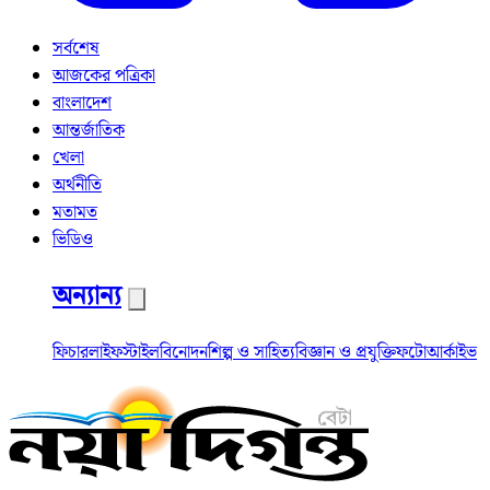
সর্বশেষ
আজকের পত্রিকা
বাংলাদেশ
আন্তর্জাতিক
খেলা
অর্থনীতি
মতামত
ভিডিও
অন্যান্য
ফিচার
লাইফস্টাইল
বিনোদন
শিল্প ও সাহিত্য
বিজ্ঞান ও প্রযুক্তি
ফটো
আর্কাইভ