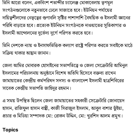
তিনি আরো বলেন, একবিংশ শতাব্দীর চ্যালেঞ্জ মোকাবেলায় তৃণমূল
সংগঠনগুলোকে নতুনভাবে ঢেলে সাজাতে হবে। ইউনিয়ন পর্যায়ের
দায়িত্বশীলদের নেতৃত্বের গুণাবলি সৃষ্টির পাশাপাশি বৈষয়িক ও ইসলামী জ্ঞানের
পরিধি বাড়াতে হবে। প্রত্যেক ইউনিয়ন সংগঠনকে দাওয়াতের সূতিকাগার ও
ইসলামী আন্দোলনের দুর্ভেদ্য দুর্গে পরিণত করতে হবে।
তিনি দেশকে ন্যায় ও ইনসাফভিত্তিক কল্যাণ রাষ্ট্রে পরিণত করতে সবাইকে মাঠে
সক্রিয় থাকার আহ্বান জানান।
জেলা আমির মোবারক হোসাইনের সভাপতিত্বে ও জেলা সেক্রেটারি আমিনুল
ইসলামের পরিচালনায় অনুষ্ঠানে বিশেষ অতিথি হিসেবে বক্তব্য রাখেন
জামায়াতের কেন্দ্রীয় কর্মপরিষদ সদস্য ও বাংলাদেশ ইসলামী ছাত্রশিবিরের
সাবেক কেন্দ্রীয় সভাপতি জাহিদুর রহমান।
এ সময় উপস্থিত ছিলেন জেলা জামায়াতের সহকারী সেক্রেটারি জোনায়েদ
হাসান, রাজিফুল হাসান বাপ্পী, কাজী সিরাজুল ইসলাম, আবুল বাশার ভুঁইয়া,
প্রচার ও মিডিয়া সম্পাদক মো: রোকন উদ্দিন, মো: খুরশিদ আলম প্রমুখ।
Topics