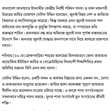
বাংলাদেশ জামায়াতে ইসলামীর কেন্দ্রীয় নির্বাহী পরিষদ সদস্য ও ঢাকা মহানগরী
উত্তরের আমির মোহাম্মদ সেলিম উদ্দিন বলেছেন, জুলাই বিপ্লব দেশ ও জাতিকে
স্বৈরাচার ও ফ্যাসিবাদমুক্ত করেছে। কিন্তু সরকার এখন জুলাই সনদকে পাশ
কাটানোর নানা অপযুক্তি ও কুযুক্তি উপস্থাপন করছে, যা গণরায়ের প্রতি
অশ্রদ্ধার শামিল। তালবাহানা বন্ধ করে অবিলম্বে জুলাই সনদ পূর্ণাঙ্গ বাস্তবায়নের
উদ্যোগ নিন। অন্যথায় জুলাই যোদ্ধারা জনগণকে সাথে নিয়ে আবারো রাজপথে
নামবে।
শনিবার (২৬ মে) ব্রাহ্মণবাড়িয়া শহরের আলহেরা মিলনায়তনে জেলা জামায়াত
আয়োজিত ইউনিয়ন আমির ও সেক্রেটারিদের দিনব্যাপী শিক্ষাশিবিরে প্রধান
অতিথির বক্তব্যে তিনি এসব কথা বলেন।
সেলিম উদ্দিন বলেন, একটি সফল ও কার্যকর বিপ্লবের জন্য একদল সৎ, যোগ্য
ও তাকওয়াবান মানুষের প্রয়োজন। জাতির আশা-আকাঙ্ক্ষা পূরণে জামায়াত
দীর্ঘদিন ধরে আন্দোলন-সংগ্রাম চালিয়ে যাচ্ছে। এ কাজে শাখা সংগঠনগুলো
সফলভাবে দায়িত্ব পালন করছে। মূলত শাখা সংগঠনই মূল সংগঠনের জীবনী
শক্তি।