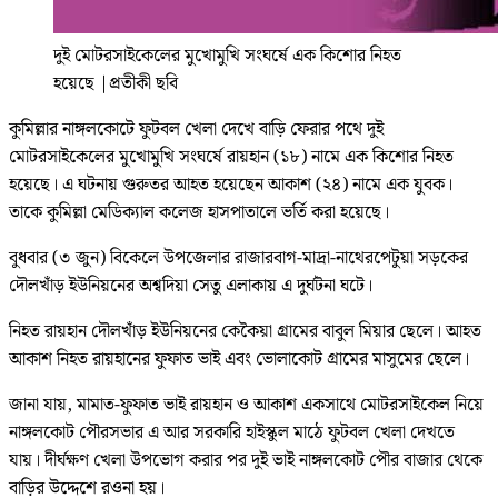
দুই মোটরসাইকেলের মুখোমুখি সংঘর্ষে এক কিশোর নিহত
হয়েছে
|
প্রতীকী ছবি
কুমিল্লার নাঙ্গলকোটে ফুটবল খেলা দেখে বাড়ি ফেরার পথে দুই
মোটরসাইকেলের মুখোমুখি সংঘর্ষে রায়হান (১৮) নামে এক কিশোর নিহত
হয়েছে। এ ঘটনায় গুরুতর আহত হয়েছেন আকাশ (২৪) নামে এক যুবক।
তাকে কুমিল্লা মেডিক্যাল কলেজ হাসপাতালে ভর্তি করা হয়েছে।
বুধবার (৩ জুন) বিকেলে উপজেলার রাজারবাগ-মাদ্রা-নাথেরপেটুয়া সড়কের
দৌলখাঁড় ইউনিয়নের অশ্বদিয়া সেতু এলাকায় এ দুর্ঘটনা ঘটে।
নিহত রায়হান দৌলখাঁড় ইউনিয়নের কেকৈয়া গ্রামের বাবুল মিয়ার ছেলে। আহত
আকাশ নিহত রায়হানের ফুফাত ভাই এবং ভোলাকোট গ্রামের মাসুমের ছেলে।
জানা যায়, মামাত-ফুফাত ভাই রায়হান ও আকাশ একসাথে মোটরসাইকেল নিয়ে
নাঙ্গলকোট পৌরসভার এ আর সরকারি হাইস্কুল মাঠে ফুটবল খেলা দেখতে
যায়। দীর্ঘক্ষণ খেলা উপভোগ করার পর দুই ভাই নাঙ্গলকোট পৌর বাজার থেকে
বাড়ির উদ্দেশে রওনা হয়।