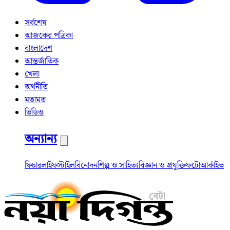
সর্বশেষ
আজকের পত্রিকা
বাংলাদেশ
আন্তর্জাতিক
খেলা
অর্থনীতি
মতামত
ভিডিও
অন্যান্য
ফিচার
লাইফস্টাইল
বিনোদন
শিল্প ও সাহিত্য
বিজ্ঞান ও প্রযুক্তি
ফটো
আর্কাইভ