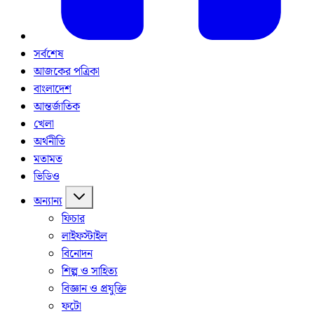
সর্বশেষ
আজকের পত্রিকা
বাংলাদেশ
আন্তর্জাতিক
খেলা
অর্থনীতি
মতামত
ভিডিও
অন্যান্য
ফিচার
লাইফস্টাইল
বিনোদন
শিল্প ও সাহিত্য
বিজ্ঞান ও প্রযুক্তি
ফটো