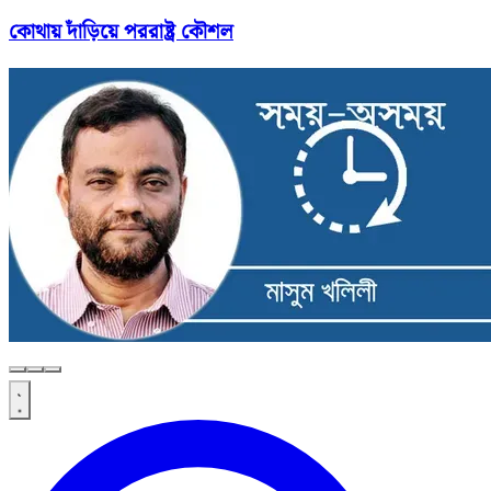
কোথায় দাঁড়িয়ে পররাষ্ট্র কৌশল