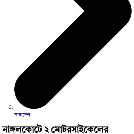
সারাদেশ
নাঙ্গলকোটে ২ মোটরসাইকেলের