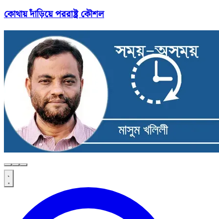
কোথায় দাঁড়িয়ে পররাষ্ট্র কৌশল