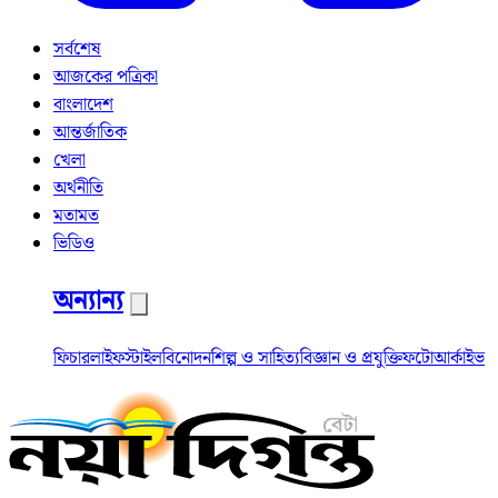
সর্বশেষ
আজকের পত্রিকা
বাংলাদেশ
আন্তর্জাতিক
খেলা
অর্থনীতি
মতামত
ভিডিও
অন্যান্য
ফিচার
লাইফস্টাইল
বিনোদন
শিল্প ও সাহিত্য
বিজ্ঞান ও প্রযুক্তি
ফটো
আর্কাইভ