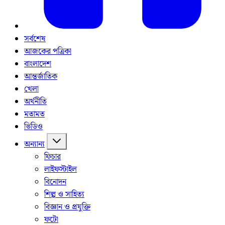
সর্বশেষ
আজকের পত্রিকা
বাংলাদেশ
আন্তর্জাতিক
খেলা
অর্থনীতি
মতামত
ভিডিও
অন্যান্য
ফিচার
লাইফস্টাইল
বিনোদন
শিল্প ও সাহিত্য
বিজ্ঞান ও প্রযুক্তি
ফটো